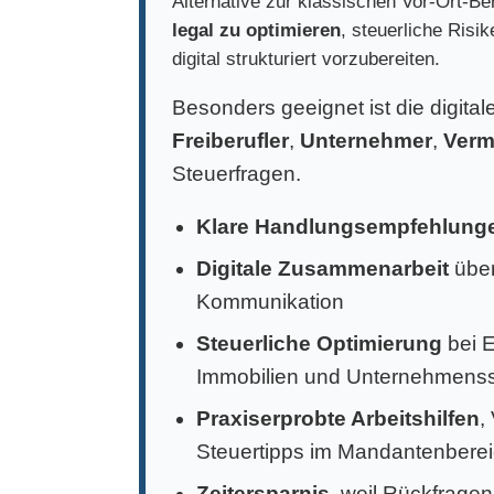
Alternative zur klassischen Vor-Ort-Ber
legal zu optimieren
, steuerliche Risi
digital strukturiert vorzubereiten.
Besonders geeignet ist die digita
Freiberufler
,
Unternehmer
,
Verm
Steuerfragen.
Klare Handlungsempfehlung
Digitale Zusammenarbeit
über
Kommunikation
Steuerliche Optimierung
bei 
Immobilien und Unternehmens
Praxiserprobte Arbeitshilfen
,
Steuertipps im Mandantenbere
Zeitersparnis
, weil Rückfragen