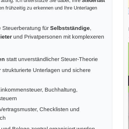
atung. Ich unterstütze Sie dabei, Ihre
Steuerlast
ken frühzeitig zu erkennen und Ihre Unterlagen
le Steuerberatung für
Selbstständige
,
ieter
und Privatpersonen mit komplexeren
en
statt unverständlicher Steuer-Theorie
 strukturierte Unterlagen und sichere
Einkommensteuer, Buchhaltung,
steuern
 Vertragsmuster, Checklisten und
ich
 und Belege zentral organisiert werden