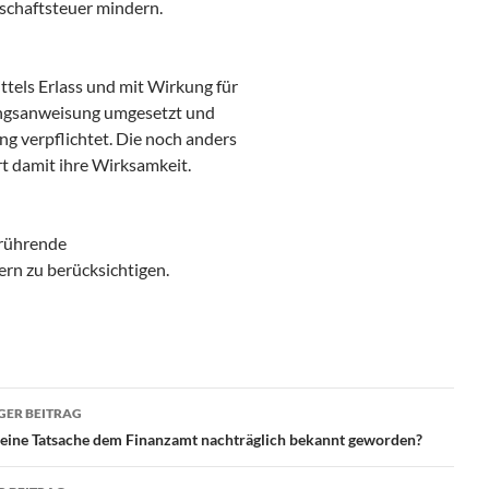
schaftsteuer mindern.
els Erlass und mit Wirkung für
tungsanweisung umgesetzt und
g verpflichtet. Die noch anders
rt damit ihre Wirksamkeit.
rrührende
rn zu berücksichtigen.
ragsnavigation
GER BEITRAG
 eine Tatsache dem Finanzamt nachträglich bekannt geworden?