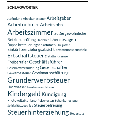
SCHLAGWÖRTER
Arbeitgeber
Abfindung
Abgeltungsteuer
Arbeitnehmer
Arbeitslohn
Arbeitszimmer
außergewöhnliche
Dienstwagen
Betriebsprüfung
Darlehen
Doppelbesteuerungsabkommen
Ehegatten
Einkünfteerzielungsabsicht
Entfernungspauschale
Erbschaftsteuer
Erstattungszinsen
Geschäftsführer
Freiberufler
Gesellschafter
Geschäftsveräußerung
Gewinnausschüttung
Gewerbesteuer
Grunderwerbsteuer
Hochwasser
Insolvenzverfahren
Kindergeld
Kündigung
Photovoltaikanlage
Reisekosten
Schenkungsteuer
Steuerbefreiung
Solidaritätszuschlag
Steuerhinterziehung
Steuersatz