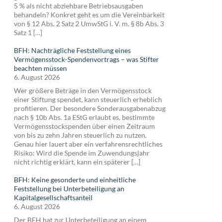
5 % als nicht abziehbare Betriebsausgaben
behandeln? Konkret geht es um die Vereinbarkeit
von § 12 Abs. 2 Satz 2 UmwStG i. V. m. § 8b Abs. 3
Satz 1 […]
BFH: Nachträgliche Feststellung eines
Vermögensstock-Spendenvortrags – was Stifter
beachten müssen
6. August 2026
Wer größere Beträge in den Vermögensstock
einer Stiftung spendet, kann steuerlich erheblich
profitieren. Der besondere Sonderausgabenabzug
nach § 10b Abs. 1a EStG erlaubt es, bestimmte
Vermögensstockspenden über einen Zeitraum
von bis zu zehn Jahren steuerlich zu nutzen.
Genau hier lauert aber ein verfahrensrechtliches
Risiko: Wird die Spende im Zuwendungsjahr
nicht richtig erklärt, kann ein späterer […]
BFH: Keine gesonderte und einheitliche
Feststellung bei Unterbeteiligung an
Kapitalgesellschaftsanteil
6. August 2026
Der BFH hat zur Unterbeteiligung an einem