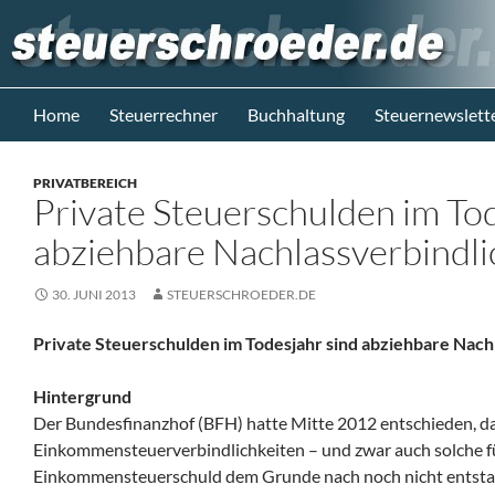
Zum
Inhalt
springen
Suchen
Steuerblog www.steuerschroeder.de
Home
Steuerrechner
Buchhaltung
Steuernewslett
Steuern &
Recht vom
PRIVATBEREICH
Steuerberater
Private Steuerschulden im Tod
M. Schröder
Berlin
abziehbare Nachlassverbindli
30. JUNI 2013
STEUERSCHROEDER.DE
Private Steuerschulden im Todesjahr sind abziehbare Nach
Hintergrund
Der Bundesfinanzhof (BFH) hatte Mitte 2012 entschieden, d
Einkommensteuerverbindlichkeiten – und zwar auch solche für
Einkommensteuerschuld dem Grunde nach noch nicht entsta