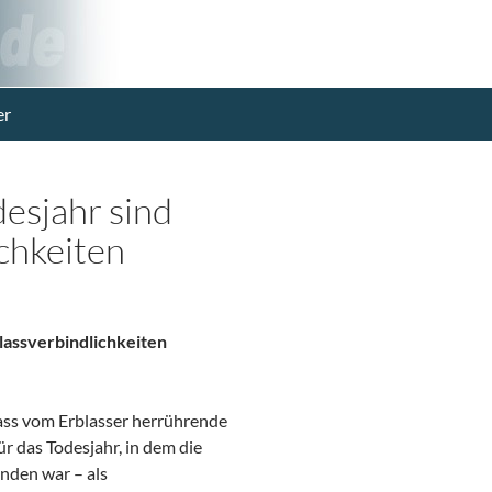
er
esjahr sind
chkeiten
lassverbindlichkeiten
ass vom Erblasser herrührende
 das Todesjahr, in dem die
nden war – als