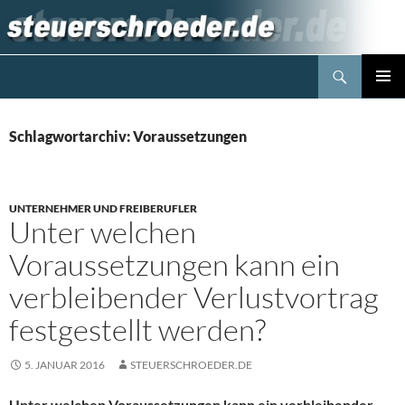
Zum
Inhalt
springen
Suchen
Steuerblog www.steuerschroeder.de
PRIMÄR
MENÜ
Schlagwortarchiv: Voraussetzungen
UNTERNEHMER UND FREIBERUFLER
Unter welchen
Voraussetzungen kann ein
verbleibender Verlustvortrag
festgestellt werden?
5. JANUAR 2016
STEUERSCHROEDER.DE
Unter welchen Voraussetzungen kann ein verbleibender