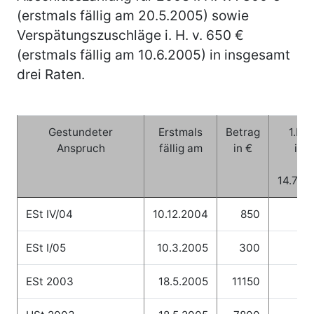
(erstmals fällig am 20.5.2005) sowie
Verspätungszuschläge i. H. v. 650 €
(erstmals fällig am 10.6.2005) in insgesamt
drei Raten.
Gestundeter
Erstmals
Betrag
1.Ra
Anspruch
fällig am
in €
in €
(
14.7.2
ESt IV/04
10.12.2004
850
ESt I/05
10.3.2005
300
ESt 2003
18.5.2005
11150