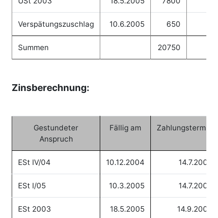
USt 2003
18.5.2005
7800
Verspätungszuschlag
10.6.2005
650
Summen
20750
2
Zinsberechnung:
Gestundeter
Fällig am
Zahlungstermin
Anspruch
ESt IV/04
10.12.2004
14.7.2005
ESt I/05
10.3.2005
14.7.2005
ESt 2003
18.5.2005
14.9.2005