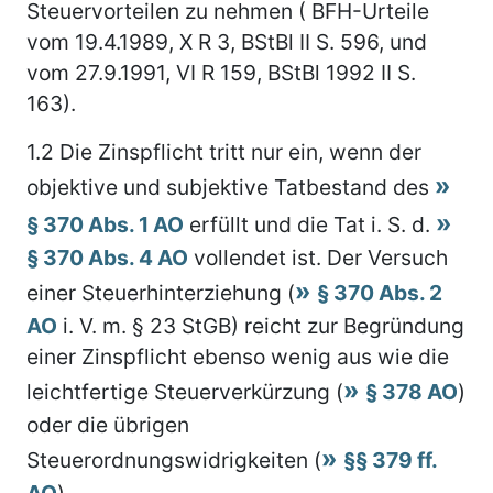
Steuervorteilen zu nehmen ( BFH-Urteile
vom 19.4.1989, X R 3, BStBl II S. 596, und
vom 27.9.1991, VI R 159, BStBl 1992 II S.
163).
1.2
Die Zinspflicht tritt nur ein, wenn der
objektive und subjektive Tatbestand des
§ 370 Abs. 1 AO
erfüllt und die Tat i. S. d.
§ 370 Abs. 4 AO
vollendet ist. Der Versuch
einer Steuerhinterziehung (
§ 370 Abs. 2
AO
i. V. m. § 23 StGB) reicht zur Begründung
einer Zinspflicht ebenso wenig aus wie die
leichtfertige Steuerverkürzung (
§ 378 AO
)
oder die übrigen
Steuerordnungswidrigkeiten (
§§ 379 ff.
AO
).