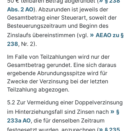
50 € teilbaren Betrag abgerundet (
§ 238
Abs. 2 AO
). Abzurunden ist jeweils der
Gesamtbetrag einer Steuerart, soweit der
Besteuerungszeitraum und Beginn des
Zinslaufs übereinstimmen (vgl.
AEAO zu §
238
, Nr. 2).
Im Falle von Teilzahlungen wird nur der
Gesamtbetrag gerundet. Eine sich daraus
ergebende Abrundungsspitze wird für
Zwecke der Verzinsung bei der letzten
Teilzahlung abgezogen.
5.2
Zur Vermeidung einer Doppelverzinsung
im Hinterziehungsfall sind Zinsen nach
§
233a AO
, die für denselben Zeitraum
festgesetzt wurden, anzurechnen (
§ 235