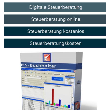
Digitale Steuerberatung
Steuerberatung online
Steuerberatung kostenlos
Steuerberatungskosten