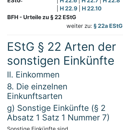
EStG:
|
H 22.6
|
H 22.7
|
H 22.8
|
H 22.9
|
H 22.10
BFH - Urteile zu § 22 EStG
weiter zu:
§ 22a EStG
EStG § 22 Arten der
sonstigen Einkünfte
II. Einkommen
8. Die einzelnen
Einkunftsarten
g) Sonstige Einkünfte (§ 2
Absatz 1 Satz 1 Nummer 7)
Sonstige Einkünfte sind