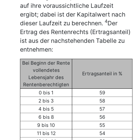
auf ihre voraussichtliche Laufzeit
ergibt; dabei ist der Kapitalwert nach
4
dieser Laufzeit zu berechnen.
Der
Ertrag des Rentenrechts (Ertragsanteil)
ist aus der nachstehenden Tabelle zu
entnehmen:
Bei Beginn der Rente
vollendetes
Ertragsanteil in %
Lebensjahr des
Rentenberechtigten
0 bis 1
59
2 bis 3
58
4 bis 5
57
6 bis 8
56
9 bis 10
55
11 bis 12
54