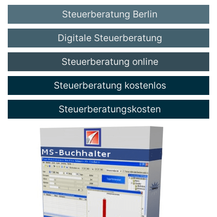
Steuerberatung Berlin
Digitale Steuerberatung
Steuerberatung online
Steuerberatung kostenlos
Steuerberatungskosten