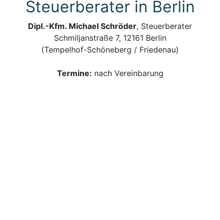
Steuerberater in Berlin
Dipl.-Kfm. Michael Schröder
, Steuerberater
Schmiljanstraße 7, 12161 Berlin
(Tempelhof-Schöneberg / Friedenau)
Termine:
nach Vereinbarung
Kontakt:
bitte nur per E-Mail an
Steuerberater@steuerschroeder.de
Ich bin für Sie da, wenn es um Ihre Steuern geht –
persönlich, zuverlässig und kompetent.
Steuerberatung und Steuererklärung vom
Steuerberater in Berlin
Impressum, Haftungsausschluss & Datenschutz
| ©
Dipl.-Kfm. Michael Schröder, Steuerberater Berlin