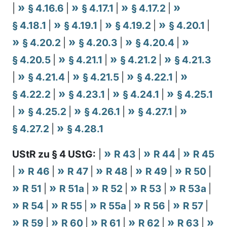
|
§ 4.16.6
|
§ 4.17.1
|
§ 4.17.2
|
§ 4.18.1
|
§ 4.19.1
|
§ 4.19.2
|
§ 4.20.1
|
§ 4.20.2
|
§ 4.20.3
|
§ 4.20.4
|
§ 4.20.5
|
§ 4.21.1
|
§ 4.21.2
|
§ 4.21.3
|
§ 4.21.4
|
§ 4.21.5
|
§ 4.22.1
|
§ 4.22.2
|
§ 4.23.1
|
§ 4.24.1
|
§ 4.25.1
|
§ 4.25.2
|
§ 4.26.1
|
§ 4.27.1
|
§ 4.27.2
|
§ 4.28.1
UStR zu § 4 UStG:
|
R 43
|
R 44
|
R 45
|
R 46
|
R 47
|
R 48
|
R 49
|
R 50
|
R 51
|
R 51a
|
R 52
|
R 53
|
R 53a
|
R 54
|
R 55
|
R 55a
|
R 56
|
R 57
|
R 59
|
R 60
|
R 61
|
R 62
|
R 63
|