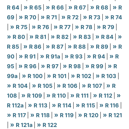
R 64
|
R 65
|
R 66
|
R 67
|
R 68
|
R
69
|
R 70
|
R 71
|
R 72
|
R 73
|
R 74
|
R 75
|
R 76
|
R 77
|
R 78
|
R 79
|
R 80
|
R 81
|
R 82
|
R 83
|
R 84
|
R 85
|
R 86
|
R 87
|
R 88
|
R 89
|
R
90
|
R 91
|
R 91a
|
R 93
|
R 94
|
R
95
|
R 96
|
R 97
|
R 98
|
R 99
|
R
99a
|
R 100
|
R 101
|
R 102
|
R 103
|
R 104
|
R 105
|
R 106
|
R 107
|
R
108
|
R 109
|
R 110
|
R 111
|
R 112
|
R 112a
|
R 113
|
R 114
|
R 115
|
R 116
|
R 117
|
R 118
|
R 119
|
R 120
|
R 121
|
R 121a
|
R 122