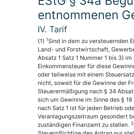
EStG § 34a Begün
entnommenen G
IV. Tarif
1
(1)
Sind in dem zu versteuernden
Land- und Forstwirtschaft, Gewerbe
Absatz 1 Satz 1 Nummer 1 bis 3) im 
Einkommensteuer für diese Gewinne
oder teilweise mit einem Steuersatz
nicht, soweit für die Gewinne der F
Steuerermäßigung nach § 34 Absat
sich um Gewinne im Sinne des § 18
nach Satz 1 ist für jeden Betrieb od
Veranlagungszeitraum gesondert b
3
zuständigen Finanzamt zu stellen.
Steuerpflichtige den Antrag nur ste