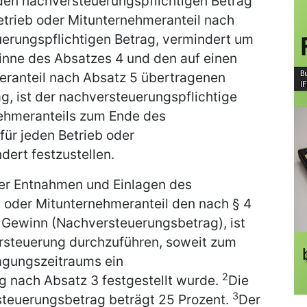
den nachversteuerungspflichtigen Betrag
etrieb oder Mitunternehmeranteil nach
erungspflichtigen Betrag, vermindert um
nne des Absatzes 4 und den auf einen
eranteil nach Absatz 5 übertragenen
g, ist der nachversteuerungspflichtige
nehmeranteils zum Ende des
 für jeden Betrieb oder
dert festzustellen.
der Entnahmen und Einlagen des
b oder Mitunternehmeranteil den nach § 4
n Gewinn (Nachversteuerungsbetrag), ist
ersteuerung durchzuführen, soweit zum
gungszeitraums ein
2
g nach Absatz 3 festgestellt wurde.
Die
3
teuerungsbetrag beträgt 25 Prozent.
Der