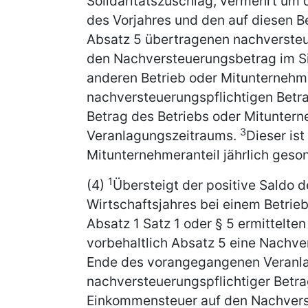
Solidaritätszuschlag, vermehrt um 
des Vorjahres und den auf diesen B
Absatz 5 übertragenen nachversteu
den Nachversteuerungsbetrag im Si
anderen Betrieb oder Mitunternehm
nachversteuerungspflichtigen Betra
Betrag des Betriebs oder Mitunter
3
Veranlagungszeitraums.
Dieser ist
Mitunternehmeranteil jährlich geson
1
(4)
Übersteigt der positive Saldo 
Wirtschaftsjahres bei einem Betrie
Absatz 1 Satz 1 oder § 5 ermittelte
vorbehaltlich Absatz 5 eine Nachv
Ende des vorangegangenen Veranla
nachversteuerungspflichtiger Betra
Einkommensteuer auf den Nachvers