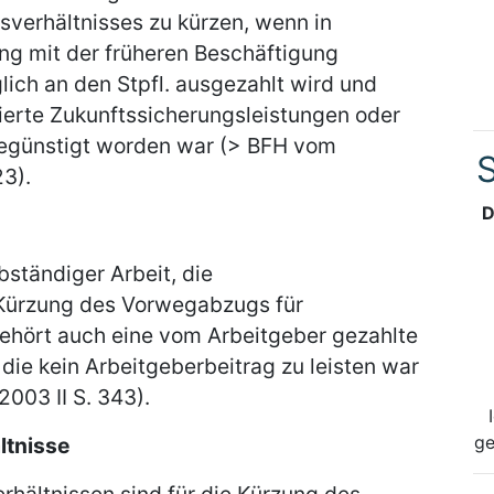
verhältnisses zu kürzen, wenn in
g mit der früheren Beschäftigung
lich an den Stpfl. ausgezahlt wird und
ierte Zukunftssicherungsleistungen oder
egünstigt worden war (> BFH vom
S
23).
D
ständiger Arbeit, die
Kürzung des Vorwegabzugs für
hört auch eine vom Arbeitgeber gezahlte
die kein Arbeitgeberbeitrag zu leisten war
003 II S. 343).
ge
ltnisse