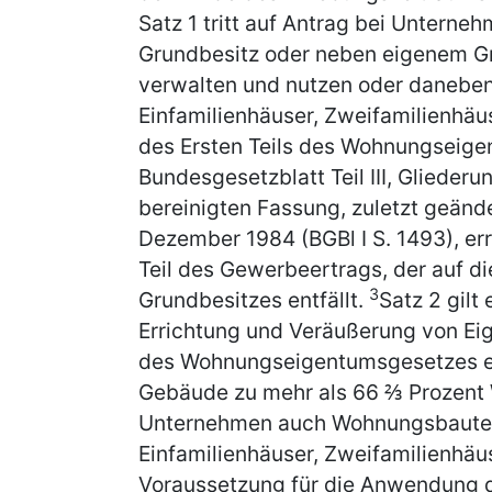
Satz 1 tritt auf Antrag bei Unterne
Grundbesitz oder neben eigenem G
verwalten und nutzen oder danebe
Einfamilienhäuser, Zweifamilienhä
des Ersten Teils des Wohnungseige
Bundesgesetzblatt Teil III, Glieder
bereinigten Fassung, zuletzt geänd
Dezember 1984 (BGBl I S. 1493), er
Teil des Gewerbeertrags, der auf d
3
Grundbesitzes entfällt.
Satz 2 gilt
Errichtung und Veräußerung von E
des Wohnungseigentumsgesetzes er
Gebäude zu mehr als 66 ⅔ Prozent
Unternehmen auch Wohnungsbauten
Einfamilienhäuser, Zweifamilienhä
Voraussetzung für die Anwendung d