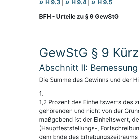
H 9.3
|
H 9.4
|
H 9.5
BFH - Urteile zu § 9 GewStG
GewStG § 9 Kür
Abschnitt II: Bemessun
Die Summe des Gewinns und der Hi
1.
1,2 Prozent des Einheitswerts des
gehörenden und nicht von der Grund
maßgebend ist der Einheitswert, der
(Hauptfeststellungs-, Fortschreibu
dem Ende des Erhebungszeitraums (