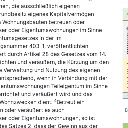
hmen, die ausschließlich eigenen
rundbesitz eigenes Kapitalvermögen
n Wohnungsbauten betreuen oder
user oder Eigentumswohnungen im Sinne
ntumsgesetzes in der im
ungsnummer 403-1, veröffentlichten
ert durch Artikel 28 des Gesetzes vom 14.
richten und veräußern, die Kürzung um den
ie Verwaltung und Nutzung des eigenen
 entsprechend, wenn in Verbindung mit der
igentumswohnungen Teileigentum im Sinne
richtet und veräußert wird und das
4
 Wohnzwecken dient.
Betreut ein
 oder veräußert es auch
B
user oder Eigentumswohnungen, so ist
es Satzes 2, dass der Gewinn aus der