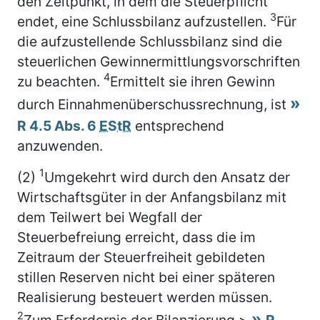
den Zeitpunkt, in dem die Steuerpflicht
3
endet, eine Schlussbilanz aufzustellen.
Für
die aufzustellende Schlussbilanz sind die
steuerlichen Gewinnermittlungsvorschriften
4
zu beachten.
Ermittelt sie ihren Gewinn
durch Einnahmenüberschussrechnung, ist
R 4.5 Abs. 6
EStR
entsprechend
anzuwenden.
1
(2)
Umgekehrt wird durch den Ansatz der
Wirtschaftsgüter in der Anfangsbilanz mit
dem Teilwert bei Wegfall der
Steuerbefreiung erreicht, dass die im
Zeitraum der Steuerfreiheit gebildeten
stillen Reserven nicht bei einer späteren
Realisierung besteuert werden müssen.
2
Zum Erfordernis der Bilanzierung >
R