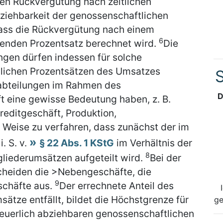
en Rückvergütung nach zeitlichen
ziehbarkeit der genossenschaftlichen
dass die Rückvergütung nach einem
6
ltenden Prozentsatz berechnet wird.
Die
gen dürfen indessen für solche
lichen Prozentsätzen des Umsatzes
S
abteilungen im Rahmen des
D
 eine gewisse Bedeutung haben, z. B.
editgeschäft, Produktion,
r Weise zu verfahren, dass zunächst der im
. S. v.
§ 22 Abs. 1 KStG
im Verhältnis der
8
liederumsätzen aufgeteilt wird.
Bei der
scheiden die >Nebengeschäfte, die
9
schäfte aus.
Der errechnete Anteil des
ätze entfällt, bildet die Höchstgrenze für
ge
teuerlich abziehbaren genossenschaftlichen