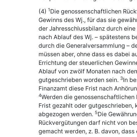
1
(4)
Die genossenschaftlichen Rück
Gewinns des Wj., für das sie gewäh
der Jahresschlussbilanz durch eine
nach Ablauf des Wj. – spätestens b
durch die Generalversammlung – d
müssen aber, ohne dass es dabei au
Errichtung der steuerlichen Gewin
Ablauf von zwölf Monaten nach dem
3
gutgeschrieben worden sein.
In b
Finanzamt diese Frist nach Anhöru
4
Werden die genossenschaftlichen 
Frist gezahlt oder gutgeschrieben, 
5
abgezogen werden.
Die Gewährun
Rückvergütungen darf nicht von b
gemacht werden, z. B. davon, dass 