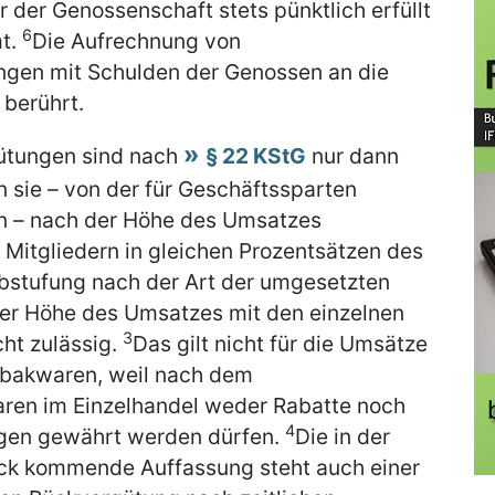
der Genossenschaft stets pünktlich erfüllt
6
mt.
Die Aufrechnung von
ngen mit Schulden der Genossen an die
 berührt.
ütungen sind nach
§ 22 KStG
nur dann
 sie – von der für Geschäftssparten
 – nach der Höhe des Umsatzes
Mitgliedern in gleichen Prozentsätzen des
bstufung nach der Art der umgesetzten
er Höhe des Umsatzes mit den einzelnen
3
cht zulässig.
Das gilt nicht für die Umsätze
bakwaren, weil nach dem
ren im Einzelhandel weder Rabatte noch
4
gen gewährt werden dürfen.
Die in der
ck kommende Auffassung steht auch einer