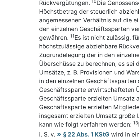
10
Rückvergütungen.
Die Genossensc
Höchstbetrag der steuerlich abzie
angemessenen Verhältnis auf die ei
den einzelnen Geschäftssparten v
11
gewähren.
Es ist nicht zulässig, 
höchstzulässige abziehbare Rückve
Zugrundelegung der in den einzeln
Überschüsse zu berechnen, es sei d
Umsätze, z. B. Provisionen und Wa
in den einzelnen Geschäftssparten 
Geschäftssparte erwirtschafteten 
Geschäftssparte erzielten Umsatz al
Geschäftssparte erzielten Mitglie
insgesamt erzielten Umsatz große 
13
kann wie folgt verfahren werden:
i. S. v.
§ 22 Abs. 1 KStG
wird in e