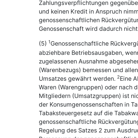
Zahlungsverpflichtungen gegenüber 
und keinen Kredit in Anspruch nim
genossenschaftlichen Rückvergütu
Genossenschaft wird dadurch nicht
1
(5)
Genossenschaftliche Rückverg
abziehbare Betriebsausgaben, wenn
zugelassenen Ausnahme abgesehen
(Warenbezugs) bemessen und allen 
2
Umsatzes gewährt werden.
Eine A
Waren (Warengruppen) oder nach d
Mitgliedern (Umsatzgruppen) ist ni
der Konsumgenossenschaften in Ta
Tabaksteuergesetz auf die Tabakwa
genossenschaftliche Rückvergütun
Regelung des Satzes 2 zum Ausdru