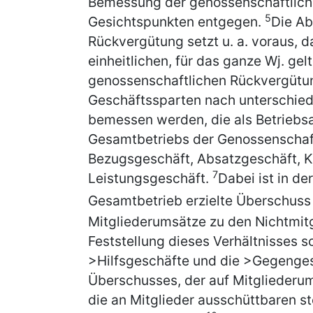
Bemessung der genossenschaftlich
5
Gesichtspunkten entgegen.
Die Ab
Rückvergütung setzt u. a. voraus, 
einheitlichen, für das ganze Wj. ge
genossenschaftlichen Rückvergütun
Geschäftssparten nach unterschied
bemessen werden, die als Betriebs
Gesamtbetriebs der Genossenschaft
Bezugsgeschäft, Absatzgeschäft, Kr
7
Leistungsgeschäft.
Dabei ist in de
Gesamtbetrieb erzielte Überschuss i
Mitgliederumsätze zu den Nichtmitg
Feststellung dieses Verhältnisses 
>Hilfsgeschäfte und die >Gegenge
Überschusses, der auf Mitgliederums
die an Mitglieder ausschüttbaren s