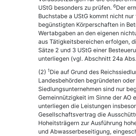
6
UStG besonders zu prüfen.
Der erm
Buchstabe a UStG kommt nicht nur f
begünstigten Körperschaften in Bet
Wertabgaben an den eigenen nicht
aus Tätigkeitsbereichen erfolgen, d
Sätze 2 und 3 UStG einer Besteuer
unterliegen (vgl. Abschnitt 24a Abs.
1
(2)
Die auf Grund des Reichssiedl
Landesbehörden begründeten oder
Siedlungsunternehmen sind nur beg
Gemeinnützigkeit im Sinne der AO e
unterliegen die Leistungen insbes
Gesellschaftsvertrag die Ausschüt
Hoheitsträgern zur Ausführung hohei
und Abwasserbeseitigung, eingesch