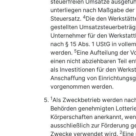
steuerfreien Umsätze ausgefüh
unterliegen nach Maßgabe der
4
Steuersatz.
Die den Werkstätt
gestellten Umsatzsteuerbeträge
Unternehmer für den Werkstatt
nach § 15 Abs. 1 UStG in voll
5
werden.
Eine Aufteilung der V
einen nicht abziehbaren Teil ent
als Investitionen für den Werk
Anschaffung von Einrichtungs
vorgenommen werden.
1
Als Zweckbetrieb werden nach
Behörden genehmigten Lotterie
Körperschaften anerkannt, wen
ausschließlich zur Förderung ge
2
Zwecke verwendet wird.
Eine