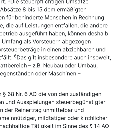
rt.
Die steuerpflichtigen Umsätze
 Absätze 8 bis 15 dem ermäßigten
en für behinderte Menschen in Rechnung
, die auf Leistungen entfallen, die andere
betrieb ausgeführt haben, können deshalb
em Umfang als Vorsteuern abgezogen
orsteuerbeträge in einen abziehbaren und
6
fällt.
Das gilt insbesondere auch insoweit,
stattbereich – z.B. Neubau oder Umbau,
gegenständen oder Maschinen –
 § 68 Nr. 6 AO die von den zuständigen
n und Ausspielungen steuerbegünstigter
n der Reinertrag unmittelbar und
meinnütziger, mildtätiger oder kirchlicher
 nachhaltige Tätigkeit im Sinne des § 14 AO