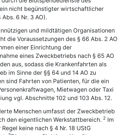
, durch die Blutspendedienste des
in nicht begünstigter wirtschaftlicher
 Abs. 6 Nr. 3 AO).
innützigen und mildtätigen Organisationen
cht die Voraussetzungen des § 66 Abs. 2 AO
hmen einer Einrichtung der
nahme eines Zweckbetriebs nach § 65 AO
en aus, sodass die Krankenfahrten als
ieb im Sinne der §§ 64 und 14 AO zu
n sind Fahrten von Patienten, für die ein
 Personenkraftwagen, Mietwagen oder Taxi
iung vgl. Abschnitte 102 und 103 Abs. 12.
nderte Menschen umfasst der Zweckbetrieb
2
ch den eigentlichen Werkstattbereich.
Im
 Regel keine nach § 4 Nr. 18 UStG
3