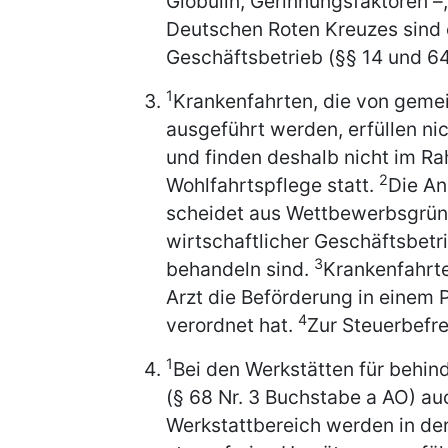
Globulin, Gerinnungsfaktoren –
Deutschen Roten Kreuzes sind e
Geschäftsbetrieb (§§ 14 und 64
1
Krankenfahrten, die von geme
ausgeführt werden, erfüllen ni
und finden deshalb nicht im Ra
2
Wohlfahrtspflege statt.
Die An
scheidet aus Wettbewerbsgründ
wirtschaftlicher Geschäftsbetr
3
behandeln sind.
Krankenfahrte
Arzt die Beförderung in einem
4
verordnet hat.
Zur Steuerbefre
1
Bei den Werkstätten für behi
(§ 68 Nr. 3 Buchstabe a AO) au
Werkstattbereich werden in der