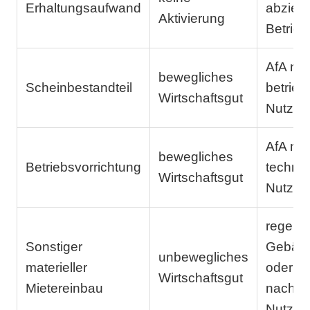
Erhaltungsaufwand
abzieh
Aktivierung
Betrie
AfA na
bewegliches
Scheinbestandteil
betrie
Wirtschaftsgut
Nutzun
AfA na
bewegliches
Betriebsvorrichtung
technis
Wirtschaftsgut
Nutzun
regelm
Sonstiger
Gebäud
unbewegliches
materieller
oder na
Wirtschaftsgut
Mietereinbau
nachge
Nutzun