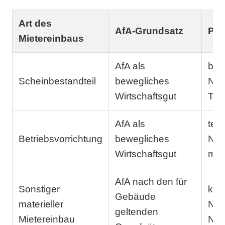
Art des
AfA-Grundsatz
Pra
Mietereinbaus
AfA als
bet
Scheinbestandteil
bewegliches
Nut
Wirtschaftsgut
Tab
AfA als
tech
Betriebsvorrichtung
bewegliches
Nut
Wirtschaftsgut
maß
AfA nach den für
Sonstiger
kür
Gebäude
materieller
Nut
geltenden
Mietereinbau
Nac