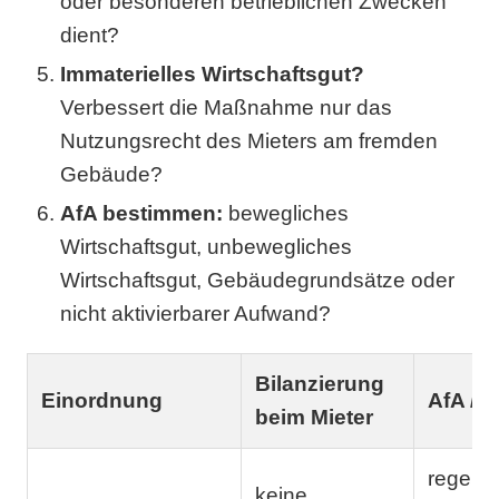
oder besonderen betrieblichen Zwecken
dient?
Immaterielles Wirtschaftsgut?
Verbessert die Maßnahme nur das
Nutzungsrecht des Mieters am fremden
Gebäude?
AfA bestimmen:
bewegliches
Wirtschaftsgut, unbewegliches
Wirtschaftsgut, Gebäudegrundsätze oder
nicht aktivierbarer Aufwand?
Bilanzierung
Einordnung
AfA / 
beim Mieter
regelmä
keine