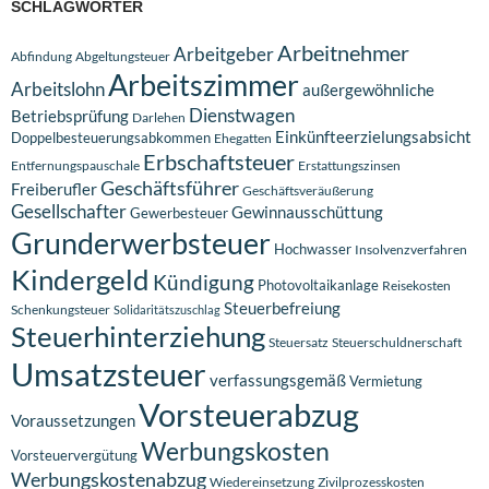
SCHLAGWÖRTER
Arbeitnehmer
Arbeitgeber
Abfindung
Abgeltungsteuer
Arbeitszimmer
Arbeitslohn
außergewöhnliche
Dienstwagen
Betriebsprüfung
Darlehen
Einkünfteerzielungsabsicht
Doppelbesteuerungsabkommen
Ehegatten
Erbschaftsteuer
Entfernungspauschale
Erstattungszinsen
Geschäftsführer
Freiberufler
Geschäftsveräußerung
Gesellschafter
Gewinnausschüttung
Gewerbesteuer
Grunderwerbsteuer
Hochwasser
Insolvenzverfahren
Kindergeld
Kündigung
Photovoltaikanlage
Reisekosten
Steuerbefreiung
Schenkungsteuer
Solidaritätszuschlag
Steuerhinterziehung
Steuersatz
Steuerschuldnerschaft
Umsatzsteuer
verfassungsgemäß
Vermietung
Vorsteuerabzug
Voraussetzungen
Werbungskosten
Vorsteuervergütung
Werbungskostenabzug
Wiedereinsetzung
Zivilprozesskosten