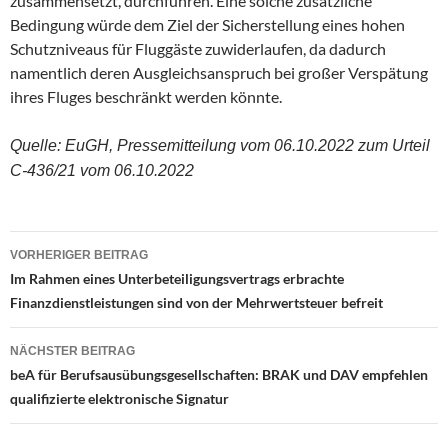
zusammensetzt, durchführen. Eine solche zusätzliche
Bedingung würde dem Ziel der Sicherstellung eines hohen
Schutzniveaus für Fluggäste zuwiderlaufen, da dadurch
namentlich deren Ausgleichsanspruch bei großer Verspätung
ihres Fluges beschränkt werden könnte.
Quelle: EuGH, Pressemitteilung vom 06.10.2022 zum Urteil
C-436/21 vom 06.10.2022
Beitragsnavigation
VORHERIGER BEITRAG
Im Rahmen eines Unterbeteiligungsvertrags erbrachte
Finanzdienstleistungen sind von der Mehrwertsteuer befreit
NÄCHSTER BEITRAG
beA für Berufsausübungsgesellschaften: BRAK und DAV empfehlen
qualifizierte elektronische Signatur