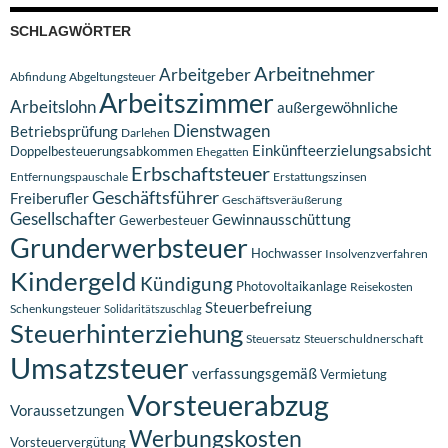
SCHLAGWÖRTER
Arbeitnehmer
Arbeitgeber
Abfindung
Abgeltungsteuer
Arbeitszimmer
Arbeitslohn
außergewöhnliche
Dienstwagen
Betriebsprüfung
Darlehen
Einkünfteerzielungsabsicht
Doppelbesteuerungsabkommen
Ehegatten
Erbschaftsteuer
Entfernungspauschale
Erstattungszinsen
Geschäftsführer
Freiberufler
Geschäftsveräußerung
Gesellschafter
Gewinnausschüttung
Gewerbesteuer
Grunderwerbsteuer
Hochwasser
Insolvenzverfahren
Kindergeld
Kündigung
Photovoltaikanlage
Reisekosten
Steuerbefreiung
Schenkungsteuer
Solidaritätszuschlag
Steuerhinterziehung
Steuersatz
Steuerschuldnerschaft
Umsatzsteuer
verfassungsgemäß
Vermietung
Vorsteuerabzug
Voraussetzungen
Werbungskosten
Vorsteuervergütung