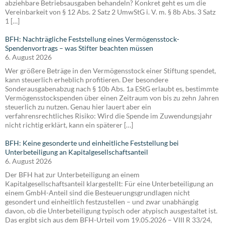
abziehbare Betriebsausgaben behandeln? Konkret geht es um die
Vereinbarkeit von § 12 Abs. 2 Satz 2 UmwStG i. V. m. § 8b Abs. 3 Satz
1 […]
BFH: Nachträgliche Feststellung eines Vermögensstock-
Spendenvortrags – was Stifter beachten müssen
6. August 2026
Wer größere Beträge in den Vermögensstock einer Stiftung spendet,
kann steuerlich erheblich profitieren. Der besondere
Sonderausgabenabzug nach § 10b Abs. 1a EStG erlaubt es, bestimmte
Vermögensstockspenden über einen Zeitraum von bis zu zehn Jahren
steuerlich zu nutzen. Genau hier lauert aber ein
verfahrensrechtliches Risiko: Wird die Spende im Zuwendungsjahr
nicht richtig erklärt, kann ein späterer […]
BFH: Keine gesonderte und einheitliche Feststellung bei
Unterbeteiligung an Kapitalgesellschaftsanteil
6. August 2026
Der BFH hat zur Unterbeteiligung an einem
Kapitalgesellschaftsanteil klargestellt: Für eine Unterbeteiligung an
einem GmbH-Anteil sind die Besteuerungsgrundlagen nicht
gesondert und einheitlich festzustellen – und zwar unabhängig
davon, ob die Unterbeteiligung typisch oder atypisch ausgestaltet ist.
Das ergibt sich aus dem BFH-Urteil vom 19.05.2026 – VIII R 33/24,