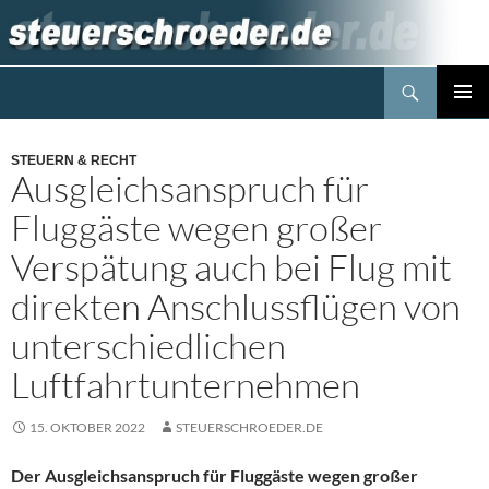
Zum
Inhalt
springen
Suchen
Steuerblog www.steuerschroeder.de
PRIMÄR
MENÜ
STEUERN & RECHT
Ausgleichsanspruch für
Fluggäste wegen großer
Verspätung auch bei Flug mit
direkten Anschlussflügen von
unterschiedlichen
Luftfahrtunternehmen
15. OKTOBER 2022
STEUERSCHROEDER.DE
Der Ausgleichsanspruch für Fluggäste wegen großer