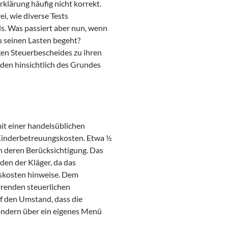
klärung häufig nicht korrekt.
i, wie diverse Tests
s. Was passiert aber nun, wenn
u seinen Lasten begeht?
gen Steuerbescheides zu ihren
den hinsichtlich des Grundes
it einer handelsüblichen
 Kinderbetreuungskosten. Etwa ½
h deren Berücksichtigung. Das
den der Kläger, da das
skosten hinweise. Dem
irrenden steuerlichen
f den Umstand, dass die
sondern über ein eigenes Menü