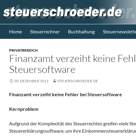
Zum
Inhalt
springen
Suchen
Steuerblog www.steuerschroeder.de
Home
Steuerrechner
Buchhaltung
Steuernewslett
Steuern &
Recht vom
PRIVATBEREICH
Steuerberater
Finanzamt verzeiht keine Fehl
M. Schröder
Berlin
Steuersoftware
30. DEZEMBER 2011
STEUERSCHROEDER.DE
Finanzamt verzeiht keine Fehler bei Steuersoftware
Kernproblem
Aufgrund der Komplexität des Steuerrechtes greifen viele Ste
Steuererklärungssoftware, um ihre Einkommensteuererklärung