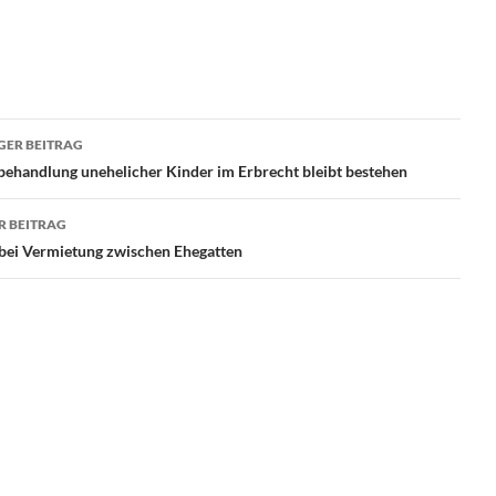
ragsnavigation
GER BEITRAG
behandlung unehelicher Kinder im Erbrecht bleibt bestehen
R BEITRAG
 bei Vermietung zwischen Ehegatten