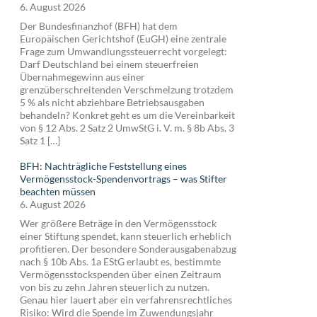
6. August 2026
Der Bundesfinanzhof (BFH) hat dem
Europäischen Gerichtshof (EuGH) eine zentrale
Frage zum Umwandlungssteuerrecht vorgelegt:
Darf Deutschland bei einem steuerfreien
Übernahmegewinn aus einer
grenzüberschreitenden Verschmelzung trotzdem
5 % als nicht abziehbare Betriebsausgaben
behandeln? Konkret geht es um die Vereinbarkeit
von § 12 Abs. 2 Satz 2 UmwStG i. V. m. § 8b Abs. 3
Satz 1 […]
BFH: Nachträgliche Feststellung eines
Vermögensstock-Spendenvortrags – was Stifter
beachten müssen
6. August 2026
Wer größere Beträge in den Vermögensstock
einer Stiftung spendet, kann steuerlich erheblich
profitieren. Der besondere Sonderausgabenabzug
nach § 10b Abs. 1a EStG erlaubt es, bestimmte
Vermögensstockspenden über einen Zeitraum
von bis zu zehn Jahren steuerlich zu nutzen.
Genau hier lauert aber ein verfahrensrechtliches
Risiko: Wird die Spende im Zuwendungsjahr