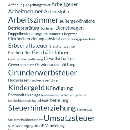
Arbeitgeber
Abfindung
Abgeltungsteuer
Arbeitnehmer
Arbeitslohn
Arbeitszimmer
außergewöhnliche
Dienstwagen
Betriebsprüfung
Darlehen
Doppelbesteuerungsabkommen
Ehegatten
Einkünfteerzielungsabsicht
Entfernungspauschale
Erbschaftsteuer
Erstattungszinsen
Geschäftsführer
Freiberufler
Gesellschafter
Geschäftsveräußerung
Gewinnausschüttung
Gewerbesteuer
Grunderwerbsteuer
Hochwasser
Insolvenzverfahren
Kindergeld
Kündigung
Photovoltaikanlage
Reisekosten
Schenkungsteuer
Steuerbefreiung
Solidaritätszuschlag
Steuerhinterziehung
Steuersatz
Umsatzsteuer
Steuerschuldnerschaft
verfassungsgemäß
Vermietung