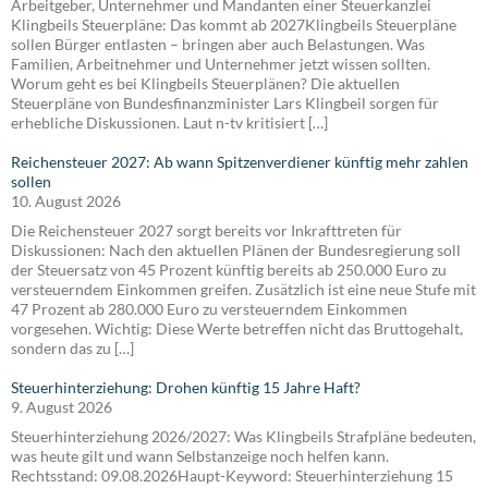
Arbeitgeber, Unternehmer und Mandanten einer Steuerkanzlei
Klingbeils Steuerpläne: Das kommt ab 2027Klingbeils Steuerpläne
sollen Bürger entlasten – bringen aber auch Belastungen. Was
Familien, Arbeitnehmer und Unternehmer jetzt wissen sollten.
Worum geht es bei Klingbeils Steuerplänen? Die aktuellen
Steuerpläne von Bundesfinanzminister Lars Klingbeil sorgen für
erhebliche Diskussionen. Laut n-tv kritisiert […]
Reichensteuer 2027: Ab wann Spitzenverdiener künftig mehr zahlen
sollen
10. August 2026
Die Reichensteuer 2027 sorgt bereits vor Inkrafttreten für
Diskussionen: Nach den aktuellen Plänen der Bundesregierung soll
der Steuersatz von 45 Prozent künftig bereits ab 250.000 Euro zu
versteuerndem Einkommen greifen. Zusätzlich ist eine neue Stufe mit
47 Prozent ab 280.000 Euro zu versteuerndem Einkommen
vorgesehen. Wichtig: Diese Werte betreffen nicht das Bruttogehalt,
sondern das zu […]
Steuerhinterziehung: Drohen künftig 15 Jahre Haft?
9. August 2026
Steuerhinterziehung 2026/2027: Was Klingbeils Strafpläne bedeuten,
was heute gilt und wann Selbstanzeige noch helfen kann.
Rechtsstand: 09.08.2026Haupt-Keyword: Steuerhinterziehung 15