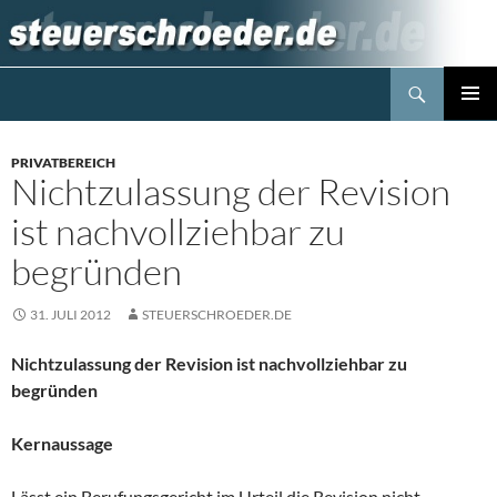
Zum
Inhalt
springen
Suchen
Steuerblog www.steuerschroeder.de
PRIMÄR
MENÜ
PRIVATBEREICH
Nichtzulassung der Revision
ist nachvollziehbar zu
begründen
31. JULI 2012
STEUERSCHROEDER.DE
Nichtzulassung der Revision ist nachvollziehbar zu
begründen
Kernaussage
Lässt ein Berufungsgericht im Urteil die Revision nicht