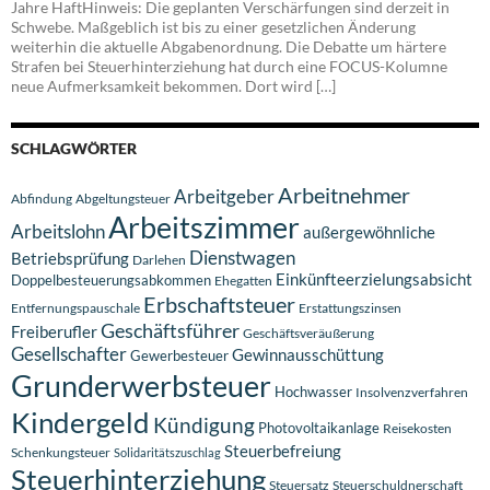
Jahre HaftHinweis: Die geplanten Verschärfungen sind derzeit in
Schwebe. Maßgeblich ist bis zu einer gesetzlichen Änderung
weiterhin die aktuelle Abgabenordnung. Die Debatte um härtere
Strafen bei Steuerhinterziehung hat durch eine FOCUS-Kolumne
neue Aufmerksamkeit bekommen. Dort wird […]
SCHLAGWÖRTER
Arbeitnehmer
Arbeitgeber
Abfindung
Abgeltungsteuer
Arbeitszimmer
Arbeitslohn
außergewöhnliche
Dienstwagen
Betriebsprüfung
Darlehen
Einkünfteerzielungsabsicht
Doppelbesteuerungsabkommen
Ehegatten
Erbschaftsteuer
Entfernungspauschale
Erstattungszinsen
Geschäftsführer
Freiberufler
Geschäftsveräußerung
Gesellschafter
Gewinnausschüttung
Gewerbesteuer
Grunderwerbsteuer
Hochwasser
Insolvenzverfahren
Kindergeld
Kündigung
Photovoltaikanlage
Reisekosten
Steuerbefreiung
Schenkungsteuer
Solidaritätszuschlag
Steuerhinterziehung
Steuersatz
Steuerschuldnerschaft