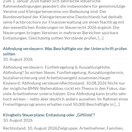
Zum 1. Januar 2026 haben sich zahlreiche steuerliche
Rahmenbedingungen geändert, die insbesondere für gemeinnützige
Vereine und Kleingartenvereine von Bedeutung sind. Der
Bundesverband der Kleingartenvereine Deutschlands hat deshalb
seine Fachbroschüre zur Finanzverwaltung um einen Nachtrag mit
den wesentlichen Änderungen im Steuerrecht 2026 ergänzt. Die
Neuerungen bringen Vereinen in mehreren Bereichen spürbare
Entlastungen. Gleichzeitig sollten Vorstände prüfen, […]
Abfindung versteuern: Was Beschäftigte vor der Unterschrift prüfen
sollten
10. August 2026
Abfindung versteuern: Fünftelregelung & AuszahlungHohe
Abfindung? So wirken Steuer, Fünftelregelung, Auszahlungstermin,
Sozialversicherung und Arbeitslosengeld zusammen.Haupt-
Keyword: Abfindung versteuernRechtsstand: 10.08.2026 Nicht nur
der mögliche BMW-Stellenabbau rückt ein Thema in den Fokus, das
viele Arbeitnehmer unterschätzen: Eine Abfindung kann brutto sehr
hoch wirken – netto aber deutlich anders aussehen. Im Rahmen eines
Freiwilligenprogramms erhalten rund 50.000 Beschäftigte in […]
Klingbeils Steuerpläne: Entlastung oder „Giftliste“?
10. August 2026
Rechtsstand: 10. August 2026Zielgruppe: Arbeitnehmer, Familien,