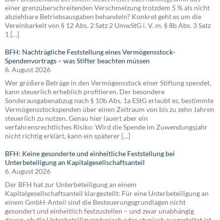
einer grenzüberschreitenden Verschmelzung trotzdem 5 % als nicht
abziehbare Betriebsausgaben behandeln? Konkret geht es um die
Vereinbarkeit von § 12 Abs. 2 Satz 2 UmwStG i. V. m. § 8b Abs. 3 Satz
1 […]
BFH: Nachträgliche Feststellung eines Vermögensstock-
Spendenvortrags – was Stifter beachten müssen
6. August 2026
Wer größere Beträge in den Vermögensstock einer Stiftung spendet,
kann steuerlich erheblich profitieren. Der besondere
Sonderausgabenabzug nach § 10b Abs. 1a EStG erlaubt es, bestimmte
Vermögensstockspenden über einen Zeitraum von bis zu zehn Jahren
steuerlich zu nutzen. Genau hier lauert aber ein
verfahrensrechtliches Risiko: Wird die Spende im Zuwendungsjahr
nicht richtig erklärt, kann ein späterer […]
BFH: Keine gesonderte und einheitliche Feststellung bei
Unterbeteiligung an Kapitalgesellschaftsanteil
6. August 2026
Der BFH hat zur Unterbeteiligung an einem
Kapitalgesellschaftsanteil klargestellt: Für eine Unterbeteiligung an
einem GmbH-Anteil sind die Besteuerungsgrundlagen nicht
gesondert und einheitlich festzustellen – und zwar unabhängig
davon, ob die Unterbeteiligung typisch oder atypisch ausgestaltet ist.