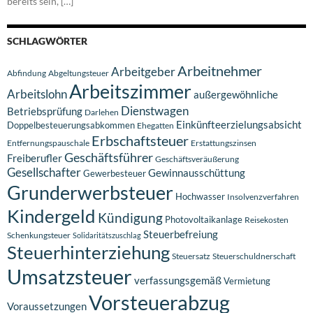
bereits sein, […]
SCHLAGWÖRTER
Arbeitnehmer
Arbeitgeber
Abfindung
Abgeltungsteuer
Arbeitszimmer
Arbeitslohn
außergewöhnliche
Dienstwagen
Betriebsprüfung
Darlehen
Einkünfteerzielungsabsicht
Doppelbesteuerungsabkommen
Ehegatten
Erbschaftsteuer
Entfernungspauschale
Erstattungszinsen
Geschäftsführer
Freiberufler
Geschäftsveräußerung
Gesellschafter
Gewinnausschüttung
Gewerbesteuer
Grunderwerbsteuer
Hochwasser
Insolvenzverfahren
Kindergeld
Kündigung
Photovoltaikanlage
Reisekosten
Steuerbefreiung
Schenkungsteuer
Solidaritätszuschlag
Steuerhinterziehung
Steuersatz
Steuerschuldnerschaft
Umsatzsteuer
verfassungsgemäß
Vermietung
Vorsteuerabzug
Voraussetzungen