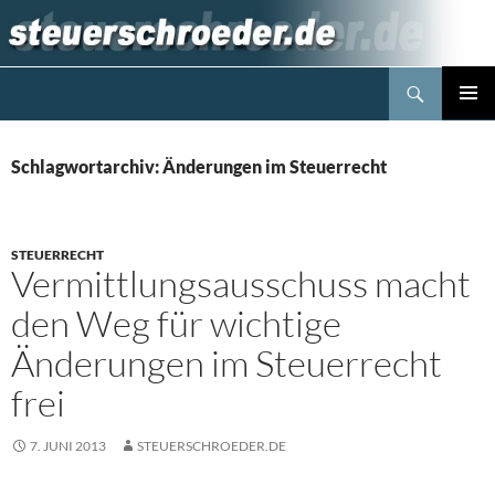
Zum
Inhalt
springen
Suchen
Steuerblog www.steuerschroeder.de
PRIMÄR
MENÜ
Schlagwortarchiv: Änderungen im Steuerrecht
STEUERRECHT
Vermittlungsausschuss macht
den Weg für wichtige
Änderungen im Steuerrecht
frei
7. JUNI 2013
STEUERSCHROEDER.DE