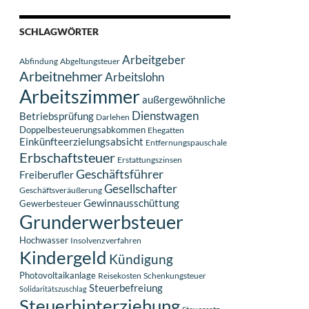
SCHLAGWÖRTER
Arbeitgeber
Abfindung
Abgeltungsteuer
Arbeitnehmer
Arbeitslohn
Arbeitszimmer
außergewöhnliche
Dienstwagen
Betriebsprüfung
Darlehen
Doppelbesteuerungsabkommen
Ehegatten
Einkünfteerzielungsabsicht
Entfernungspauschale
Erbschaftsteuer
Erstattungszinsen
Geschäftsführer
Freiberufler
Gesellschafter
Geschäftsveräußerung
Gewinnausschüttung
Gewerbesteuer
Grunderwerbsteuer
Hochwasser
Insolvenzverfahren
Kindergeld
Kündigung
Photovoltaikanlage
Reisekosten
Schenkungsteuer
Steuerbefreiung
Solidaritätszuschlag
Steuerhinterziehung