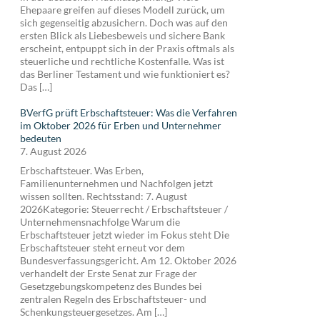
Ehepaare greifen auf dieses Modell zurück, um
sich gegenseitig abzusichern. Doch was auf den
ersten Blick als Liebesbeweis und sichere Bank
erscheint, entpuppt sich in der Praxis oftmals als
steuerliche und rechtliche Kostenfalle. Was ist
das Berliner Testament und wie funktioniert es?
Das […]
BVerfG prüft Erbschaftsteuer: Was die Verfahren
im Oktober 2026 für Erben und Unternehmer
bedeuten
7. August 2026
Erbschaftsteuer. Was Erben,
Familienunternehmen und Nachfolgen jetzt
wissen sollten. Rechtsstand: 7. August
2026Kategorie: Steuerrecht / Erbschaftsteuer /
Unternehmensnachfolge Warum die
Erbschaftsteuer jetzt wieder im Fokus steht Die
Erbschaftsteuer steht erneut vor dem
Bundesverfassungsgericht. Am 12. Oktober 2026
verhandelt der Erste Senat zur Frage der
Gesetzgebungskompetenz des Bundes bei
zentralen Regeln des Erbschaftsteuer- und
Schenkungsteuergesetzes. Am […]