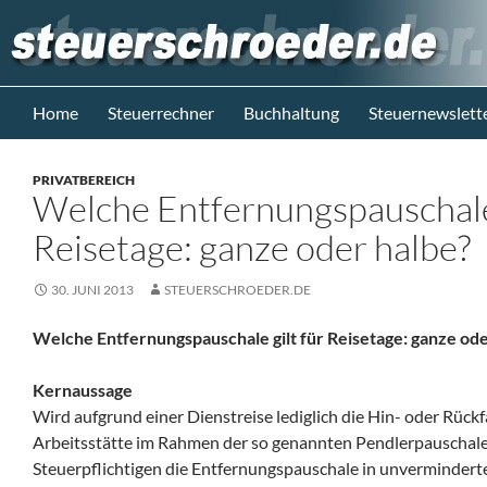
Zum
Inhalt
springen
Suchen
Steuerblog www.steuerschroeder.de
Home
Steuerrechner
Buchhaltung
Steuernewslett
Steuern &
Recht vom
PRIVATBEREICH
Steuerberater
Welche Entfernungspauschale 
M. Schröder
Berlin
Reisetage: ganze oder halbe?
30. JUNI 2013
STEUERSCHROEDER.DE
Welche Entfernungspauschale gilt für Reisetage: ganze ode
Kernaussage
Wird aufgrund einer Dienstreise lediglich die Hin- oder Rü
Arbeitsstätte im Rahmen der so genannten Pendlerpauschale
Steuerpflichtigen die Entfernungspauschale in unvermindert