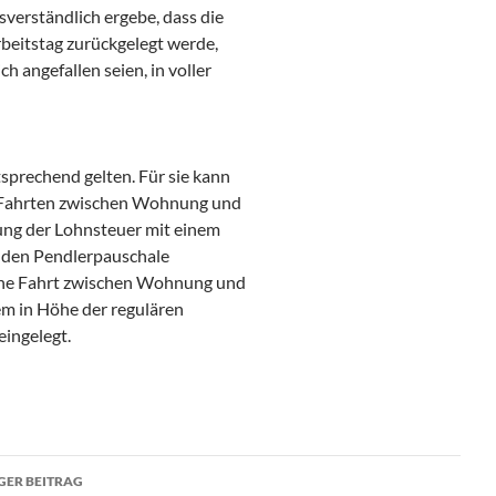
verständlich ergebe, dass die
rbeitstag zurückgelegt werde,
 angefallen seien, in voller
sprechend gelten. Für sie kann
ür Fahrten zwischen Wohnung und
rung der Lohnsteuer mit einem
enden Pendlerpauschale
eine Fahrt zwischen Wohnung und
em in Höhe der regulären
eingelegt.
ragsnavigation
GER BEITRAG