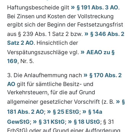
Haftungsbescheide gilt
§ 191 Abs. 3 AO
.
Bei Zinsen und Kosten der Vollstreckung
ergibt sich der Beginn der Festsetzungsfrist
aus § 239 Abs. 1 Satz 2 bzw.
§ 346 Abs. 2
Satz 2 AO
. Hinsichtlich der
Verspätungszuschläge vgl.
AEAO zu §
169
, Nr. 5.
3.
Die Anlaufhemmung nach
§ 170 Abs. 2
AO
gilt für sämtliche Besitz- und
Verkehrsteuern, für die auf Grund
allgemeiner gesetzlicher Vorschrift (z. B.
§
181 Abs. 2 AO
;
§ 25 EStG
;
§ 14a
GewStG
;
§ 31 KStG
;
§ 18 UStG
; § 31
ErbStG) oder auf Grund einer Aufforderung