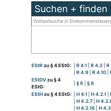
Suchen + finden
EStR
zu § 4 EStG:
|
R 4.1
|
R 4.2
|
R
|
R 4.9
|
R 4.10
|
EStDV
zu § 4
|
§ 6
|
§ 8
EStG:
EStH
zu § 4 EStG:
|
H 4.1
|
H 4.2.1
|
|
H 4.2.7
|
H 4.2
|
H 4.2.16
|
H 4.3