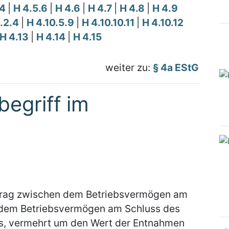
.4
|
H 4.5.6
|
H 4.6
|
H 4.7
|
H 4.8
|
H 4.9
0.2.4
|
H 4.10.5.9
|
H 4.10.10.11
|
H 4.10.12
H 4.13
|
H 4.14
|
H 4.15
weiter zu:
§ 4a EStG
egriff im
etrag zwischen dem Betriebsvermögen am
d dem Betriebsvermögen am Schluss des
s, vermehrt um den Wert der Entnahmen