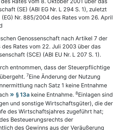
 des Rates vom 8. Oktober 2001 über das
haft (SE) (ABl EG Nr. L 294 S. 1), zuletzt
 (EG) Nr. 885/2004 des Rates vom 26. April
nd
ischen Genossenschaft nach Artikel 7 der
 des Rates vom 22. Juli 2003 über das
enschaft (SCE) (ABl EU Nr. L 207 S. 1).
urch entnommen, dass der Steuerpflichtige
7
übergeht.
Eine Änderung der Nutzung
innermittlung nach Satz 1 keine Entnahme
8
nach
§ 13a
keine Entnahme.
Einlagen sind
gen und sonstige Wirtschaftsgüter), die der
fe des Wirtschaftsjahres zugeführt hat;
 des Besteuerungsrechts der
htlich des Gewinns aus der Veräußerung