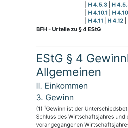
|
H 4.5.3
|
H 4.5
|
H 4.10.1
|
H 4.1
|
H 4.11
|
H 4.12
|
BFH - Urteile zu § 4 EStG
EStG § 4 Gewinnb
Allgemeinen
II. Einkommen
3. Gewinn
1
(1)
Gewinn ist der Unterschiedsb
Schluss des Wirtschaftsjahres un
vorangegangenen Wirtschaftsjahre