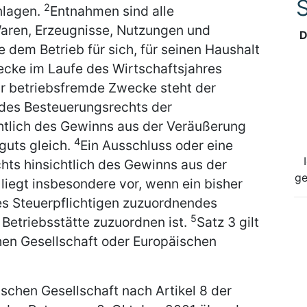
S
2
nlagen.
Entnahmen sind alle
aren, Erzeugnisse, Nutzungen und
D
e dem Betrieb für sich, für seinen Haushalt
ecke im Laufe des Wirtschaftsjahres
ür betriebsfremde Zwecke steht der
des Besteuerungsrechts der
htlich des Gewinns aus der Veräußerung
4
guts gleich.
Ein Ausschluss oder eine
ts hinsichtlich des Gewinns aus der
ge
liegt insbesondere vor, wenn ein bisher
des Steuerpflichtigen zuzuordnendes
5
 Betriebsstätte zuzuordnen ist.
Satz 3 gilt
chen Gesellschaft oder Europäischen
ischen Gesellschaft nach Artikel 8 der