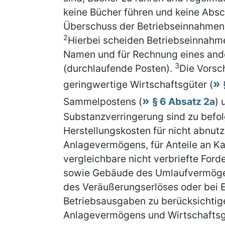
keine Bücher führen und keine Abs
Überschuss der Betriebseinnahmen 
2
Hierbei scheiden Betriebseinnahm
Namen und für Rechnung eines and
3
(durchlaufende Posten).
Die Vorsch
geringwertige Wirtschaftsgüter (
Sammelpostens (
§ 6 Absatz 2a
) 
Substanzverringerung sind zu befo
Herstellungskosten für nicht abnut
Anlagevermögens, für Anteile an Ka
vergleichbare nicht verbriefte For
sowie Gebäude des Umlaufvermögens
des Veräußerungserlöses oder bei 
Betriebsausgaben zu berücksichtig
Anlagevermögens und Wirtschaftsg