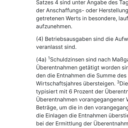
Satzes 4 sind unter Angabe des Ta
der Anschaffungs- oder Herstellung
getretenen Werts in besondere, lau
aufzunehmen.
(4) Betriebsausgaben sind die Auf
veranlasst sind.
1
(4a)
Schuldzinsen sind nach Maßga
Überentnahmen getätigt worden si
den die Entnahmen die Summe des 
3
Wirtschaftsjahres übersteigen.
Die
typisiert mit 6 Prozent der Überen
Überentnahmen vorangegangener Wi
Beträge, um die in den vorangegan
die Einlagen die Entnahmen übersti
bei der Ermittlung der Überentnah