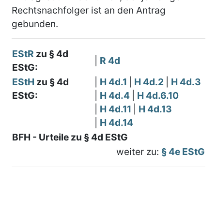
Rechtsnachfolger ist an den Antrag
gebunden.
EStR
zu § 4d
|
R 4d
EStG:
EStH
zu § 4d
|
H 4d.1
|
H 4d.2
|
H 4d.3
EStG:
|
H 4d.4
|
H 4d.6.10
|
H 4d.11
|
H 4d.13
|
H 4d.14
BFH - Urteile zu § 4d EStG
weiter zu:
§ 4e EStG