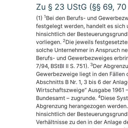
Zu § 23 UStG (§§ 69, 70
1
(1)
Bei den Berufs- und Gewerbezwe
festgelegt werden, handelt es sic
hinsichtlich der Besteuerungsgrund
2
vorliegen.
Die jeweils festgesetzt
solche Unternehmer in Anspruch ne
Berufs- und Gewerbezweiges erbring
3
7/94, BStBl II S. 751).
Der Abgrenzu
Gewerbezweige liegt in den Fällen de
Abschnitts B Nr. 1, 3 bis 6 der Anl
Wirtschaftszweige” Ausgabe 1961 
4
Bundesamt – zugrunde.
Diese Syst
Abgrenzung herangezogen werden
hinsichtlich der Besteuerungsgrund
Verhältnisse zu den in der Anlage 