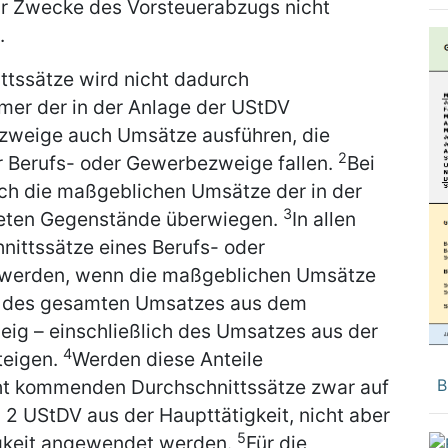
r Zwecke des Vorsteuerabzugs nicht
.
tssätze wird nicht dadurch
mer der in der Anlage der UStDV
zweige auch Umsätze ausführen, die
2
r Berufs- oder Gewerbezweige fallen.
Bei
ch die maßgeblichen Umsätze der in der
3
neten Gegenstände überwiegen.
In allen
nittssätze eines Berufs- oder
werden, wenn die maßgeblichen Umsätze
 % des gesamten Umsatzes aus dem
ig – einschließlich des Umsatzes aus der
4
steigen.
Werden diese Anteile
acht kommenden Durchschnittssätze zwar auf
B
 2 UStDV aus der Haupttätigkeit, nicht aber
5
igkeit angewendet werden.
Für die