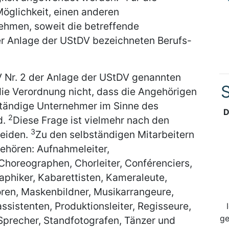
Möglichkeit, einen anderen
ehmen, soweit die betreffende
der Anlage der UStDV bezeichneten Berufs-
IV Nr. 2 der Anlage der UStDV genannten
S
ie Verordnung nicht, dass die Angehörigen
bständige Unternehmer im Sinne des
D
2
d.
Diese Frage ist vielmehr nach den
3
heiden.
Zu den selbständigen Mitarbeitern
gehören: Aufnahmeleiter,
Choreographen, Chorleiter, Conférenciers,
aphiker, Kabarettisten, Kameraleute,
oren, Maskenbildner, Musikarrangeure,
ssistenten, Produktionsleiter, Regisseure,
ge
 Sprecher, Standfotografen, Tänzer und