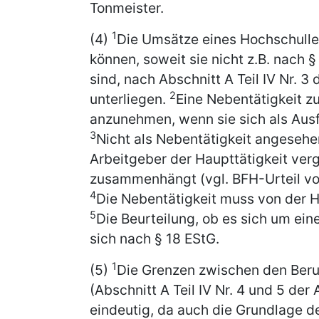
Tonmeister.
1
(4)
Die Umsätze eines Hochschulleh
können, soweit sie nicht z.B. nach 
sind, nach Abschnitt A Teil IV Nr. 
2
unterliegen.
Eine Nebentätigkeit zu
anzunehmen, wenn sie sich als Ausfl
3
Nicht als Nebentätigkeit angesehe
Arbeitgeber der Haupttätigkeit verg
zusammenhängt (vgl. BFH-Urteil vom 
4
Die Nebentätigkeit muss von der H
5
Die Beurteilung, ob es sich um eine 
sich nach § 18 EStG.
1
(5)
Die Grenzen zwischen den Beruf
(Abschnitt A Teil IV Nr. 4 und 5 de
eindeutig, da auch die Grundlage d