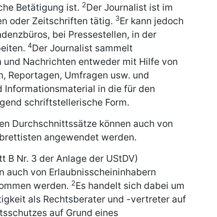
2
iche Betätigung ist.
Der Journalist ist im
3
 oder Zeitschriften tätig.
Er kann jedoch
denzbüros, bei Pressestellen, in der
4
beiten.
Der Journalist sammelt
 und Nachrichten entweder mit Hilfe von
n, Reportagen, Umfragen usw. und
 Informationsmaterial in die für den
gend schriftstellerische Form.
tzten Durchschnittssätze können auch von
ibrettisten angewendet werden.
t B Nr. 3 der Anlage der UStDV)
n auch von Erlaubnisscheininhabern
2
enommen werden.
Es handelt sich dabei um
tigkeit als Rechtsberater und -vertreter auf
tsschutzes auf Grund eines