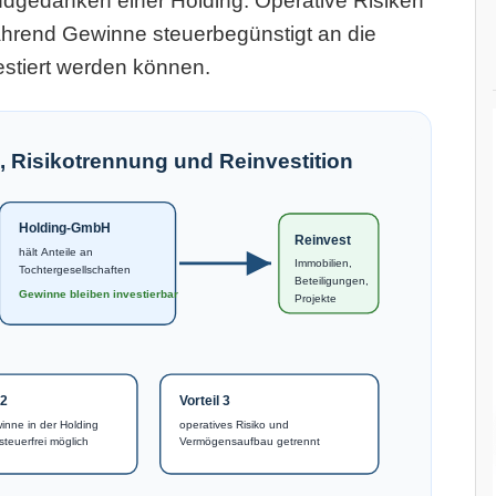
undgedanken einer Holding: Operative Risiken
während Gewinne steuerbegünstigt an die
estiert werden können.
, Risikotrennung und Reinvestition
Holding-GmbH
Reinvest
hält Anteile an
Immobilien,
Tochtergesellschaften
Beteiligungen,
Gewinne bleiben investierbar
Projekte
 2
Vorteil 3
inne in der Holding
operatives Risiko und
teuerfrei möglich
Vermögensaufbau getrennt