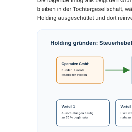
Die folgende Infografik zeigt den Gr
bleiben in der Tochtergesellschaft, 
Holding ausgeschüttet und dort reinv
Holding gründen: Steuerhebel
Operative GmbH
Kunden, Umsatz,
Mitarbeiter, Risiken
Vorteil 1
Vorteil
Ausschüttungen häufig
Exit-Gew
zu 95 % begünstigt
nahezu s