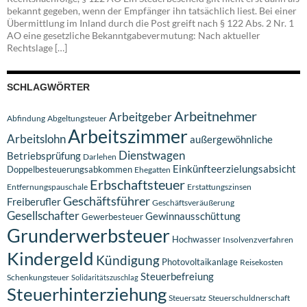
bekannt gegeben, wenn der Empfänger ihn tatsächlich liest. Bei einer
Übermittlung im Inland durch die Post greift nach § 122 Abs. 2 Nr. 1
AO eine gesetzliche Bekanntgabevermutung: Nach aktueller
Rechtslage […]
SCHLAGWÖRTER
Arbeitnehmer
Arbeitgeber
Abfindung
Abgeltungsteuer
Arbeitszimmer
Arbeitslohn
außergewöhnliche
Dienstwagen
Betriebsprüfung
Darlehen
Einkünfteerzielungsabsicht
Doppelbesteuerungsabkommen
Ehegatten
Erbschaftsteuer
Entfernungspauschale
Erstattungszinsen
Geschäftsführer
Freiberufler
Geschäftsveräußerung
Gesellschafter
Gewinnausschüttung
Gewerbesteuer
Grunderwerbsteuer
Hochwasser
Insolvenzverfahren
Kindergeld
Kündigung
Photovoltaikanlage
Reisekosten
Steuerbefreiung
Schenkungsteuer
Solidaritätszuschlag
Steuerhinterziehung
Steuersatz
Steuerschuldnerschaft