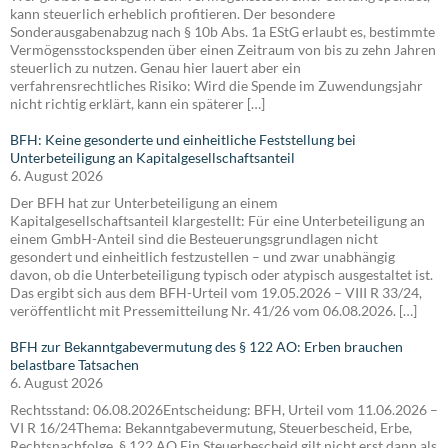
kann steuerlich erheblich profitieren. Der besondere
Sonderausgabenabzug nach § 10b Abs. 1a EStG erlaubt es, bestimmte
Vermögensstockspenden über einen Zeitraum von bis zu zehn Jahren
steuerlich zu nutzen. Genau hier lauert aber ein
verfahrensrechtliches Risiko: Wird die Spende im Zuwendungsjahr
nicht richtig erklärt, kann ein späterer […]
BFH: Keine gesonderte und einheitliche Feststellung bei
Unterbeteiligung an Kapitalgesellschaftsanteil
6. August 2026
Der BFH hat zur Unterbeteiligung an einem
Kapitalgesellschaftsanteil klargestellt: Für eine Unterbeteiligung an
einem GmbH-Anteil sind die Besteuerungsgrundlagen nicht
gesondert und einheitlich festzustellen – und zwar unabhängig
davon, ob die Unterbeteiligung typisch oder atypisch ausgestaltet ist.
Das ergibt sich aus dem BFH-Urteil vom 19.05.2026 – VIII R 33/24,
veröffentlicht mit Pressemitteilung Nr. 41/26 vom 06.08.2026. […]
BFH zur Bekanntgabevermutung des § 122 AO: Erben brauchen
belastbare Tatsachen
6. August 2026
Rechtsstand: 06.08.2026Entscheidung: BFH, Urteil vom 11.06.2026 –
VI R 16/24Thema: Bekanntgabevermutung, Steuerbescheid, Erbe,
Rechtsnachfolge, § 122 AO Ein Steuerbescheid gilt nicht erst dann als