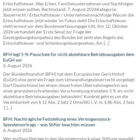
Erbschaftsteuer. Was Erben, Familienunternehmen und Nachfolgen
jetzt wissen sollten. Rechtsstand: 7. August 2026Kategorie:
Steuerrecht / Erbschaftsteuer / Unternehmensnachfolge Warum die
Erbschaftsteuer jetzt wieder im Fokus steht Die Erbschaftsteuer
steht erneut vor dem Bundesverfassungsgericht. Am 12. Oktober
2026 verhandelt der Erste Senat zur Frage der
Gesetzgebungskompetenz des Bundes bei zentralen Regeln des
Erbschaftsteuer- und Schenkungsteuergesetzes. Am […]
BFH legt 5-%-Pauschale für nicht abziehbare Betriebsausgaben dem
EuGH vor
6. August 2026
Der Bundesfinanzhof (BFH) hat dem Europäischen Gerichtshof
(EuGH) eine zentrale Frage zum Umwandlungssteuerrecht vorgelegt:
Darf Deutschland bei einem steuerfreien Übernahmegewinn aus
einer grenzüberschreitenden Verschmelzung trotzdem 5 % als nicht
abziehbare Betriebsausgaben behandeln? Konkret geht es um die
Vereinbarkeit von § 12 Abs. 2 Satz 2 UmwStG i. V. m. § 8b Abs. 3 Satz
1 […]
BFH: Nachträgliche Feststellung eines Vermögensstock-
Spendenvortrags – was Stifter beachten müssen
6. August 2026
Wer größere Beträge in den Vermögensstock einer Stiftung spendet,