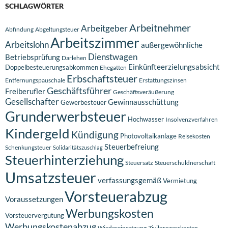
SCHLAGWÖRTER
Arbeitnehmer
Arbeitgeber
Abfindung
Abgeltungsteuer
Arbeitszimmer
Arbeitslohn
außergewöhnliche
Dienstwagen
Betriebsprüfung
Darlehen
Einkünfteerzielungsabsicht
Doppelbesteuerungsabkommen
Ehegatten
Erbschaftsteuer
Entfernungspauschale
Erstattungszinsen
Geschäftsführer
Freiberufler
Geschäftsveräußerung
Gesellschafter
Gewinnausschüttung
Gewerbesteuer
Grunderwerbsteuer
Hochwasser
Insolvenzverfahren
Kindergeld
Kündigung
Photovoltaikanlage
Reisekosten
Steuerbefreiung
Schenkungsteuer
Solidaritätszuschlag
Steuerhinterziehung
Steuersatz
Steuerschuldnerschaft
Umsatzsteuer
verfassungsgemäß
Vermietung
Vorsteuerabzug
Voraussetzungen
Werbungskosten
Vorsteuervergütung
Werbungskostenabzug
Wiedereinsetzung
Zivilprozesskosten