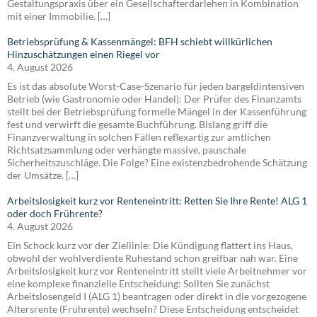
Gestaltungspraxis über ein Gesellschafterdarlehen in Kombination
mit einer Immobilie. […]
Betriebsprüfung & Kassenmängel: BFH schiebt willkürlichen
Hinzuschätzungen einen Riegel vor
4. August 2026
Es ist das absolute Worst-Case-Szenario für jeden bargeldintensiven
Betrieb (wie Gastronomie oder Handel): Der Prüfer des Finanzamts
stellt bei der Betriebsprüfung formelle Mängel in der Kassenführung
fest und verwirft die gesamte Buchführung. Bislang griff die
Finanzverwaltung in solchen Fällen reflexartig zur amtlichen
Richtsatzsammlung oder verhängte massive, pauschale
Sicherheitszuschläge. Die Folge? Eine existenzbedrohende Schätzung
der Umsätze. […]
Arbeitslosigkeit kurz vor Renteneintritt: Retten Sie Ihre Rente! ALG 1
oder doch Frührente?
4. August 2026
Ein Schock kurz vor der Ziellinie: Die Kündigung flattert ins Haus,
obwohl der wohlverdiente Ruhestand schon greifbar nah war. Eine
Arbeitslosigkeit kurz vor Renteneintritt stellt viele Arbeitnehmer vor
eine komplexe finanzielle Entscheidung: Sollten Sie zunächst
Arbeitslosengeld I (ALG 1) beantragen oder direkt in die vorgezogene
Altersrente (Frührente) wechseln? Diese Entscheidung entscheidet