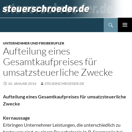
Zum
Inhalt
springen
Suchen
Steuerblog www.steuerschroeder.de
PRIMÄR
MENÜ
UNTERNEHMER UND FREIBERUFLER
Aufteilung eines
Gesamtkaufpreises für
umsatzsteuerliche Zwecke
10. JANUAR 2014
STEUERSCHROEDER.DE
Aufteilung eines Gesamtkaufpreises für umsatzsteuerliche
Zwecke
Kernaussage
Erbringen Unternehmer Leistungen, die unterschiedlich zu
besteuern sind, zu einem Pauschalpreis (z. B. Sparmenüs bei