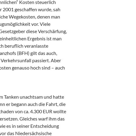
nlichen“ Kosten steuerlich
hr 2001 geschaffen wurde, sah
liche Wegekosten, denen man
ugsmöglichkeit vor. Viele
r Gesetzgeber diese Verschärfung,
einheitlichen Ergebnis ist man
 beruflich veranlasste
nzhofs (BFH) gilt das auch,
erkehrsunfall passiert. Aber
kosten genauso hoch sind – auch
eim Tanken unachtsam und hatte
enn er begann auch die Fahrt, die
chaden von ca. 4.300 EUR wollte
 ersetzen. Gleiches warf ihm das
wie es in seiner Entscheidung
vor das Niedersächsische