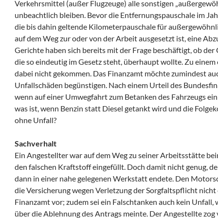
Verkehrsmittel (außer Flugzeuge) alle sonstigen „außergewöh
unbeachtlich bleiben. Bevor die Entfernungspauschale im Ja
die bis dahin geltende Kilometerpauschale für außergewöhn
auf dem Weg zur oder von der Arbeit ausgesetzt ist, eine Abz
Gerichte haben sich bereits mit der Frage beschäftigt, ob de
die so eindeutig im Gesetz steht, überhaupt wollte. Zu einem 
dabei nicht gekommen. Das Finanzamt möchte zumindest auch
Unfallschäden begünstigen. Nach einem Urteil des Bundesfina
wenn auf einer Umwegfahrt zum Betanken des Fahrzeugs ein V
was ist, wenn Benzin statt Diesel getankt wird und die Folge
ohne Unfall?
Sachverhalt
Ein Angestellter war auf dem Weg zu seiner Arbeitsstätte b
den falschen Kraftstoff eingefüllt. Doch damit nicht genug, d
dann in einer nahe gelegenen Werkstatt endete. Den Motors
die Versicherung wegen Verletzung der Sorgfaltspflicht nicht
Finanzamt vor; zudem sei ein Falschtanken auch kein Unfall, 
über die Ablehnung des Antrags meinte. Der Angestellte zog 