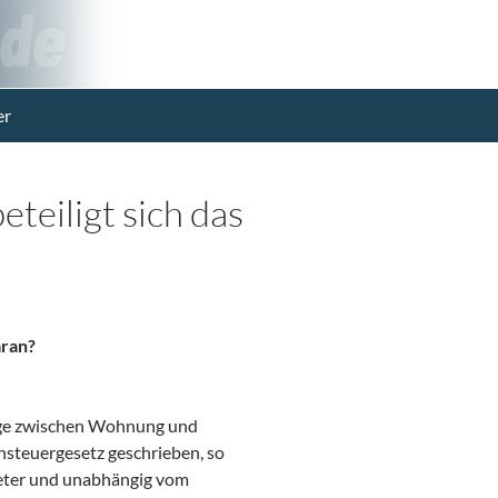
er
eteiligt sich das
aran?
ege zwischen Wohnung und
nsteuergesetz geschrieben, so
meter und unabhängig vom