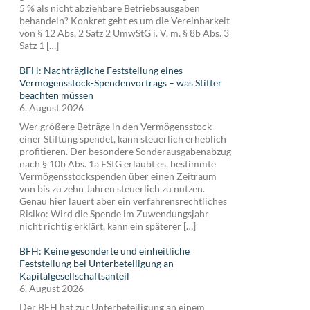
5 % als nicht abziehbare Betriebsausgaben
behandeln? Konkret geht es um die Vereinbarkeit
von § 12 Abs. 2 Satz 2 UmwStG i. V. m. § 8b Abs. 3
Satz 1 […]
BFH: Nachträgliche Feststellung eines
Vermögensstock-Spendenvortrags – was Stifter
beachten müssen
6. August 2026
Wer größere Beträge in den Vermögensstock
einer Stiftung spendet, kann steuerlich erheblich
profitieren. Der besondere Sonderausgabenabzug
nach § 10b Abs. 1a EStG erlaubt es, bestimmte
Vermögensstockspenden über einen Zeitraum
von bis zu zehn Jahren steuerlich zu nutzen.
Genau hier lauert aber ein verfahrensrechtliches
Risiko: Wird die Spende im Zuwendungsjahr
nicht richtig erklärt, kann ein späterer […]
BFH: Keine gesonderte und einheitliche
Feststellung bei Unterbeteiligung an
Kapitalgesellschaftsanteil
6. August 2026
Der BFH hat zur Unterbeteiligung an einem