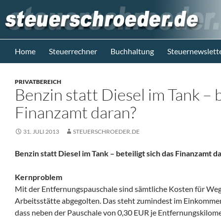
Zum
Inhalt
springen
Suchen
Steuerblog www.steuerschroeder.de
Home
Steuerrechner
Buchhaltung
Steuernewslett
Steuern &
Recht vom
PRIVATBEREICH
Steuerberater
Benzin statt Diesel im Tank – b
M. Schröder
Berlin
Finanzamt daran?
31. JULI 2013
STEUERSCHROEDER.DE
Benzin statt Diesel im Tank – beteiligt sich das Finanzamt d
Kernproblem
Mit der Entfernungspauschale sind sämtliche Kosten für W
Arbeitsstätte abgegolten. Das steht zumindest im Einkomme
dass neben der Pauschale von 0,30 EUR je Entfernungskilo