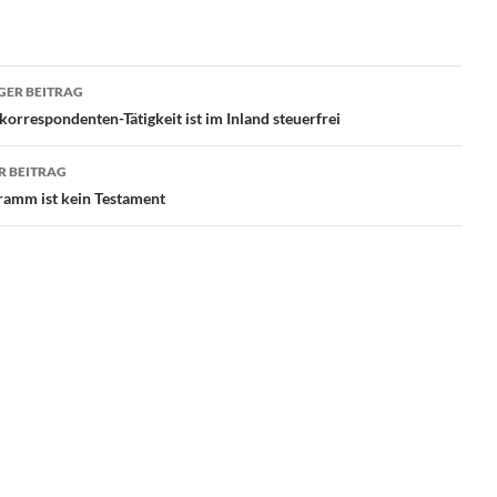
ragsnavigation
GER BEITRAG
orrespondenten-Tätigkeit ist im Inland steuerfrei
R BEITRAG
gramm ist kein Testament