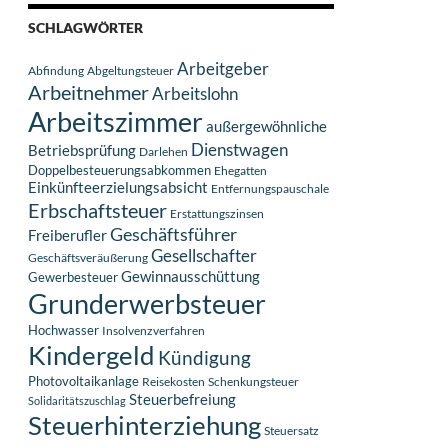
SCHLAGWÖRTER
Arbeitgeber
Abfindung
Abgeltungsteuer
Arbeitnehmer
Arbeitslohn
Arbeitszimmer
außergewöhnliche
Dienstwagen
Betriebsprüfung
Darlehen
Doppelbesteuerungsabkommen
Ehegatten
Einkünfteerzielungsabsicht
Entfernungspauschale
Erbschaftsteuer
Erstattungszinsen
Geschäftsführer
Freiberufler
Gesellschafter
Geschäftsveräußerung
Gewinnausschüttung
Gewerbesteuer
Grunderwerbsteuer
Hochwasser
Insolvenzverfahren
Kindergeld
Kündigung
Photovoltaikanlage
Reisekosten
Schenkungsteuer
Steuerbefreiung
Solidaritätszuschlag
Steuerhinterziehung
Steuersatz