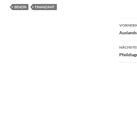
BENZIN
FINANZAMT
Beit
VORHERI
Auslandsk
NÄCHSTE
Pfeildia