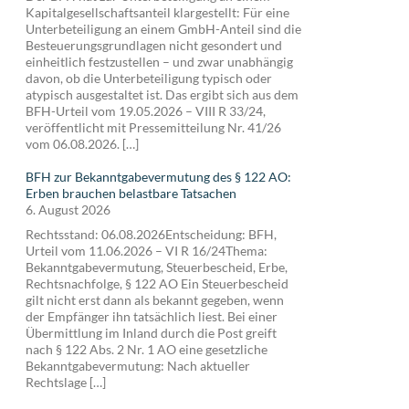
Kapitalgesellschaftsanteil klargestellt: Für eine
Unterbeteiligung an einem GmbH-Anteil sind die
Besteuerungsgrundlagen nicht gesondert und
einheitlich festzustellen – und zwar unabhängig
davon, ob die Unterbeteiligung typisch oder
atypisch ausgestaltet ist. Das ergibt sich aus dem
BFH-Urteil vom 19.05.2026 – VIII R 33/24,
veröffentlicht mit Pressemitteilung Nr. 41/26
vom 06.08.2026. […]
BFH zur Bekanntgabevermutung des § 122 AO:
Erben brauchen belastbare Tatsachen
6. August 2026
Rechtsstand: 06.08.2026Entscheidung: BFH,
Urteil vom 11.06.2026 – VI R 16/24Thema:
Bekanntgabevermutung, Steuerbescheid, Erbe,
Rechtsnachfolge, § 122 AO Ein Steuerbescheid
gilt nicht erst dann als bekannt gegeben, wenn
der Empfänger ihn tatsächlich liest. Bei einer
Übermittlung im Inland durch die Post greift
nach § 122 Abs. 2 Nr. 1 AO eine gesetzliche
Bekanntgabevermutung: Nach aktueller
Rechtslage […]