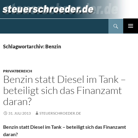
Zum
Inhalt
springen
Suchen
Steuerblog www.steuerschroeder.de
PRIMÄR
MENÜ
Schlagwortarchiv: Benzin
PRIVATBEREICH
Benzin statt Diesel im Tank –
beteiligt sich das Finanzamt
daran?
31. JULI 2013
STEUERSCHROEDER.DE
Benzin statt Diesel im Tank – beteiligt sich das Finanzamt
daran?