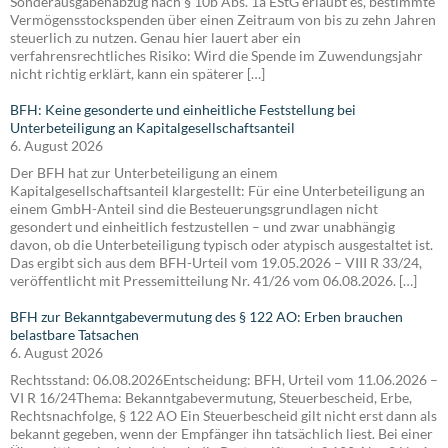
Sonderausgabenabzug nach § 10b Abs. 1a EStG erlaubt es, bestimmte
Vermögensstockspenden über einen Zeitraum von bis zu zehn Jahren
steuerlich zu nutzen. Genau hier lauert aber ein
verfahrensrechtliches Risiko: Wird die Spende im Zuwendungsjahr
nicht richtig erklärt, kann ein späterer […]
BFH: Keine gesonderte und einheitliche Feststellung bei
Unterbeteiligung an Kapitalgesellschaftsanteil
6. August 2026
Der BFH hat zur Unterbeteiligung an einem
Kapitalgesellschaftsanteil klargestellt: Für eine Unterbeteiligung an
einem GmbH-Anteil sind die Besteuerungsgrundlagen nicht
gesondert und einheitlich festzustellen – und zwar unabhängig
davon, ob die Unterbeteiligung typisch oder atypisch ausgestaltet ist.
Das ergibt sich aus dem BFH-Urteil vom 19.05.2026 – VIII R 33/24,
veröffentlicht mit Pressemitteilung Nr. 41/26 vom 06.08.2026. […]
BFH zur Bekanntgabevermutung des § 122 AO: Erben brauchen
belastbare Tatsachen
6. August 2026
Rechtsstand: 06.08.2026Entscheidung: BFH, Urteil vom 11.06.2026 –
VI R 16/24Thema: Bekanntgabevermutung, Steuerbescheid, Erbe,
Rechtsnachfolge, § 122 AO Ein Steuerbescheid gilt nicht erst dann als
bekannt gegeben, wenn der Empfänger ihn tatsächlich liest. Bei einer