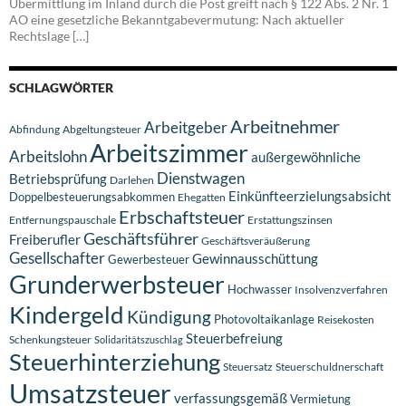
Übermittlung im Inland durch die Post greift nach § 122 Abs. 2 Nr. 1
AO eine gesetzliche Bekanntgabevermutung: Nach aktueller
Rechtslage […]
SCHLAGWÖRTER
Arbeitnehmer
Arbeitgeber
Abfindung
Abgeltungsteuer
Arbeitszimmer
Arbeitslohn
außergewöhnliche
Dienstwagen
Betriebsprüfung
Darlehen
Einkünfteerzielungsabsicht
Doppelbesteuerungsabkommen
Ehegatten
Erbschaftsteuer
Entfernungspauschale
Erstattungszinsen
Geschäftsführer
Freiberufler
Geschäftsveräußerung
Gesellschafter
Gewinnausschüttung
Gewerbesteuer
Grunderwerbsteuer
Hochwasser
Insolvenzverfahren
Kindergeld
Kündigung
Photovoltaikanlage
Reisekosten
Steuerbefreiung
Schenkungsteuer
Solidaritätszuschlag
Steuerhinterziehung
Steuersatz
Steuerschuldnerschaft
Umsatzsteuer
verfassungsgemäß
Vermietung