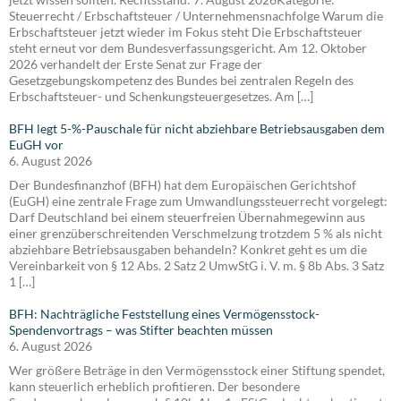
Steuerrecht / Erbschaftsteuer / Unternehmensnachfolge Warum die
Erbschaftsteuer jetzt wieder im Fokus steht Die Erbschaftsteuer
steht erneut vor dem Bundesverfassungsgericht. Am 12. Oktober
2026 verhandelt der Erste Senat zur Frage der
Gesetzgebungskompetenz des Bundes bei zentralen Regeln des
Erbschaftsteuer- und Schenkungsteuergesetzes. Am […]
BFH legt 5-%-Pauschale für nicht abziehbare Betriebsausgaben dem
EuGH vor
6. August 2026
Der Bundesfinanzhof (BFH) hat dem Europäischen Gerichtshof
(EuGH) eine zentrale Frage zum Umwandlungssteuerrecht vorgelegt:
Darf Deutschland bei einem steuerfreien Übernahmegewinn aus
einer grenzüberschreitenden Verschmelzung trotzdem 5 % als nicht
abziehbare Betriebsausgaben behandeln? Konkret geht es um die
Vereinbarkeit von § 12 Abs. 2 Satz 2 UmwStG i. V. m. § 8b Abs. 3 Satz
1 […]
BFH: Nachträgliche Feststellung eines Vermögensstock-
Spendenvortrags – was Stifter beachten müssen
6. August 2026
Wer größere Beträge in den Vermögensstock einer Stiftung spendet,
kann steuerlich erheblich profitieren. Der besondere