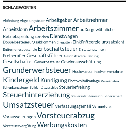
SCHLAGWÖRTER
Arbeitnehmer
Arbeitgeber
Abfindung
Abgeltungsteuer
Arbeitszimmer
Arbeitslohn
außergewöhnliche
Dienstwagen
Betriebsprüfung
Darlehen
Einkünfteerzielungsabsicht
Doppelbesteuerungsabkommen
Ehegatten
Erbschaftsteuer
Entfernungspauschale
Erstattungszinsen
Geschäftsführer
Freiberufler
Geschäftsveräußerung
Gesellschafter
Gewinnausschüttung
Gewerbesteuer
Grunderwerbsteuer
Hochwasser
Insolvenzverfahren
Kindergeld
Kündigung
Photovoltaikanlage
Reisekosten
Steuerbefreiung
Schenkungsteuer
Solidaritätszuschlag
Steuerhinterziehung
Steuersatz
Steuerschuldnerschaft
Umsatzsteuer
verfassungsgemäß
Vermietung
Vorsteuerabzug
Voraussetzungen
Werbungskosten
Vorsteuervergütung