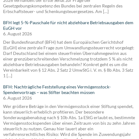
2026 verhandelt der Erste Senat zur Frage der
Gesetzgebungskompetenz des Bundes bei zentralen Regeln des
Erbschaftsteuer- und Schenkungsteuergesetzes. Am […]
BFH legt 5-%-Pauschale für nicht abziehbare Betriebsausgaben dem
EuGH vor
6. August 2026
Der Bundesfinanzhof (BFH) hat dem Europäischen Gerichtshof
(EuGH) eine zentrale Frage zum Umwandlungssteuerrecht vorgelegt:
Darf Deutschland bei einem steuerfreien Übernahmegewinn aus
einer grenzüberschreitenden Verschmelzung trotzdem 5 % als nicht
abziehbare Betriebsausgaben behandeln? Konkret geht es um die
Vereinbarkeit von § 12 Abs. 2 Satz 2 UmwStG i. V. m. § 8b Abs. 3 Satz
1 […]
BFH: Nachträgliche Feststellung eines Vermögensstock-
Spendenvortrags – was Stifter beachten müssen
6. August 2026
Wer größere Beträge in den Vermögensstock einer Stiftung spendet,
kann steuerlich erheblich profitieren. Der besondere
Sonderausgabenabzug nach § 10b Abs. 1a EStG erlaubt es, bestimmte
Vermögensstockspenden über einen Zeitraum von bis zu zehn Jahren
steuerlich zu nutzen. Genau hier lauert aber ein
verfahrensrechtliches Risiko: Wird die Spende im Zuwendungsjahr