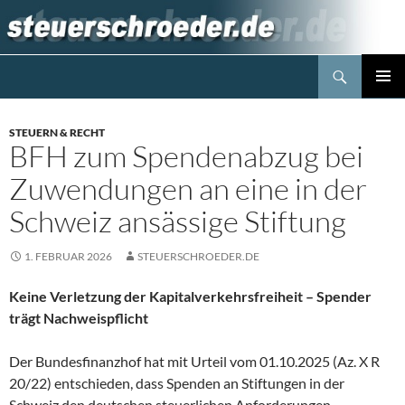
Zum
Inhalt
springen
Suchen
Steuerblog www.steuerschroeder.de
PRIMÄR
MENÜ
STEUERN & RECHT
BFH zum Spendenabzug bei
Zuwendungen an eine in der
Schweiz ansässige Stiftung
1. FEBRUAR 2026
STEUERSCHROEDER.DE
Keine Verletzung der Kapitalverkehrsfreiheit – Spender
trägt Nachweispflicht
Der Bundesfinanzhof hat mit Urteil vom 01.10.2025 (Az. X R
20/22) entschieden, dass Spenden an Stiftungen in der
Schweiz den deutschen steuerlichen Anforderungen