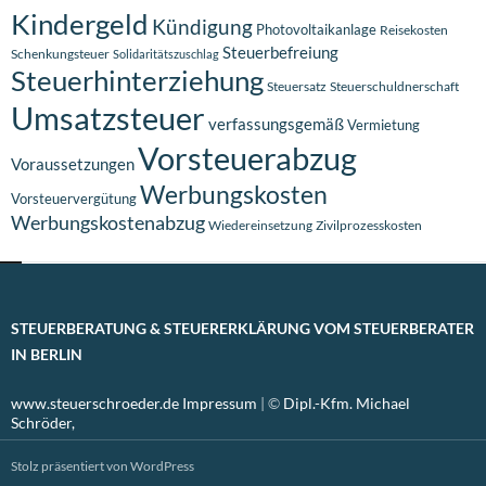
Kindergeld
Kündigung
Photovoltaikanlage
Reisekosten
Steuerbefreiung
Schenkungsteuer
Solidaritätszuschlag
Steuerhinterziehung
Steuersatz
Steuerschuldnerschaft
Umsatzsteuer
verfassungsgemäß
Vermietung
Vorsteuerabzug
Voraussetzungen
Werbungskosten
Vorsteuervergütung
Werbungskostenabzug
Wiedereinsetzung
Zivilprozesskosten
STEUERBERATUNG & STEUERERKLÄRUNG VOM STEUERBERATER
IN BERLIN
www.steuerschroeder.de
Impressum
| ©
Dipl.-Kfm. Michael
Schröder,
Stolz präsentiert von WordPress