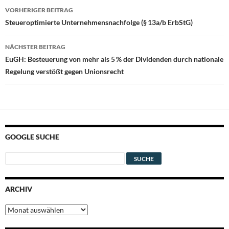
Beitragsnavigation
VORHERIGER BEITRAG
Steueroptimierte Unternehmensnachfolge (§ 13a/b ErbStG)
NÄCHSTER BEITRAG
EuGH: Besteuerung von mehr als 5 % der Dividenden durch nationale
Regelung verstößt gegen Unionsrecht
GOOGLE SUCHE
ARCHIV
Archiv