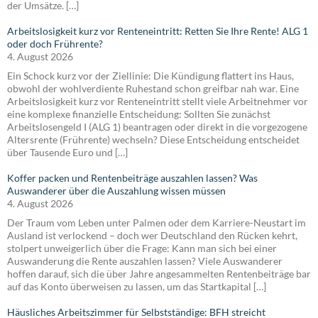
der Umsätze. […]
Arbeitslosigkeit kurz vor Renteneintritt: Retten Sie Ihre Rente! ALG 1
oder doch Frührente?
4. August 2026
Ein Schock kurz vor der Ziellinie: Die Kündigung flattert ins Haus,
obwohl der wohlverdiente Ruhestand schon greifbar nah war. Eine
Arbeitslosigkeit kurz vor Renteneintritt stellt viele Arbeitnehmer vor
eine komplexe finanzielle Entscheidung: Sollten Sie zunächst
Arbeitslosengeld I (ALG 1) beantragen oder direkt in die vorgezogene
Altersrente (Frührente) wechseln? Diese Entscheidung entscheidet
über Tausende Euro und […]
Koffer packen und Rentenbeiträge auszahlen lassen? Was
Auswanderer über die Auszahlung wissen müssen
4. August 2026
Der Traum vom Leben unter Palmen oder dem Karriere-Neustart im
Ausland ist verlockend – doch wer Deutschland den Rücken kehrt,
stolpert unweigerlich über die Frage: Kann man sich bei einer
Auswanderung die Rente auszahlen lassen? Viele Auswanderer
hoffen darauf, sich die über Jahre angesammelten Rentenbeiträge bar
auf das Konto überweisen zu lassen, um das Startkapital […]
Häusliches Arbeitszimmer für Selbstständige: BFH streicht