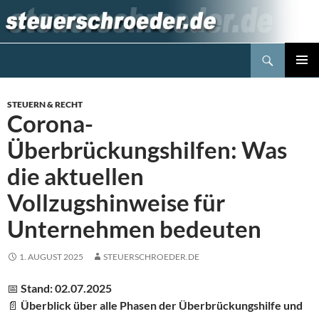
Zum
Inhalt
springen
Suchen
Steuerblog www.steuerschroeder.de
PRIMÄR
MENÜ
STEUERN & RECHT
Corona-
Überbrückungshilfen: Was
die aktuellen
Vollzugshinweise für
Unternehmen bedeuten
1. AUGUST 2025
STEUERSCHROEDER.DE
📅
Stand: 02.07.2025
📄
Überblick über alle Phasen der Überbrückungshilfe und