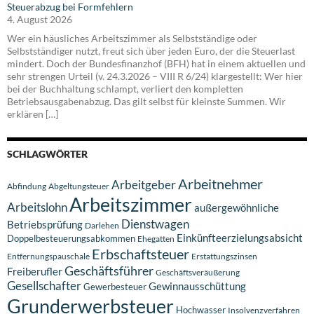
Steuerabzug bei Formfehlern
4. August 2026
Wer ein häusliches Arbeitszimmer als Selbstständige oder
Selbstständiger nutzt, freut sich über jeden Euro, der die Steuerlast
mindert. Doch der Bundesfinanzhof (BFH) hat in einem aktuellen und
sehr strengen Urteil (v. 24.3.2026 – VIII R 6/24) klargestellt: Wer hier
bei der Buchhaltung schlampt, verliert den kompletten
Betriebsausgabenabzug. Das gilt selbst für kleinste Summen. Wir
erklären […]
SCHLAGWÖRTER
Arbeitnehmer
Arbeitgeber
Abfindung
Abgeltungsteuer
Arbeitszimmer
Arbeitslohn
außergewöhnliche
Dienstwagen
Betriebsprüfung
Darlehen
Einkünfteerzielungsabsicht
Doppelbesteuerungsabkommen
Ehegatten
Erbschaftsteuer
Entfernungspauschale
Erstattungszinsen
Geschäftsführer
Freiberufler
Geschäftsveräußerung
Gesellschafter
Gewinnausschüttung
Gewerbesteuer
Grunderwerbsteuer
Hochwasser
Insolvenzverfahren