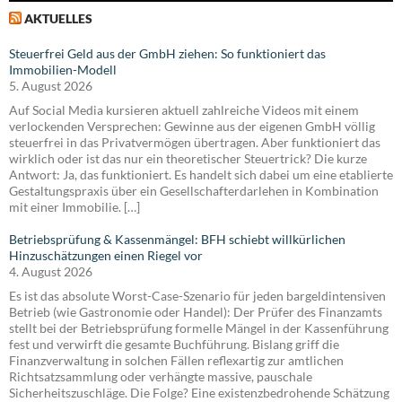
AKTUELLES
Steuerfrei Geld aus der GmbH ziehen: So funktioniert das
Immobilien-Modell
5. August 2026
Auf Social Media kursieren aktuell zahlreiche Videos mit einem
verlockenden Versprechen: Gewinne aus der eigenen GmbH völlig
steuerfrei in das Privatvermögen übertragen. Aber funktioniert das
wirklich oder ist das nur ein theoretischer Steuertrick? Die kurze
Antwort: Ja, das funktioniert. Es handelt sich dabei um eine etablierte
Gestaltungspraxis über ein Gesellschafterdarlehen in Kombination
mit einer Immobilie. […]
Betriebsprüfung & Kassenmängel: BFH schiebt willkürlichen
Hinzuschätzungen einen Riegel vor
4. August 2026
Es ist das absolute Worst-Case-Szenario für jeden bargeldintensiven
Betrieb (wie Gastronomie oder Handel): Der Prüfer des Finanzamts
stellt bei der Betriebsprüfung formelle Mängel in der Kassenführung
fest und verwirft die gesamte Buchführung. Bislang griff die
Finanzverwaltung in solchen Fällen reflexartig zur amtlichen
Richtsatzsammlung oder verhängte massive, pauschale
Sicherheitszuschläge. Die Folge? Eine existenzbedrohende Schätzung