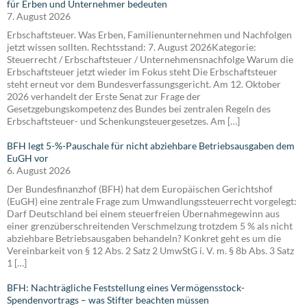
für Erben und Unternehmer bedeuten
7. August 2026
Erbschaftsteuer. Was Erben, Familienunternehmen und Nachfolgen
jetzt wissen sollten. Rechtsstand: 7. August 2026Kategorie:
Steuerrecht / Erbschaftsteuer / Unternehmensnachfolge Warum die
Erbschaftsteuer jetzt wieder im Fokus steht Die Erbschaftsteuer
steht erneut vor dem Bundesverfassungsgericht. Am 12. Oktober
2026 verhandelt der Erste Senat zur Frage der
Gesetzgebungskompetenz des Bundes bei zentralen Regeln des
Erbschaftsteuer- und Schenkungsteuergesetzes. Am […]
BFH legt 5-%-Pauschale für nicht abziehbare Betriebsausgaben dem
EuGH vor
6. August 2026
Der Bundesfinanzhof (BFH) hat dem Europäischen Gerichtshof
(EuGH) eine zentrale Frage zum Umwandlungssteuerrecht vorgelegt:
Darf Deutschland bei einem steuerfreien Übernahmegewinn aus
einer grenzüberschreitenden Verschmelzung trotzdem 5 % als nicht
abziehbare Betriebsausgaben behandeln? Konkret geht es um die
Vereinbarkeit von § 12 Abs. 2 Satz 2 UmwStG i. V. m. § 8b Abs. 3 Satz
1 […]
BFH: Nachträgliche Feststellung eines Vermögensstock-
Spendenvortrags – was Stifter beachten müssen