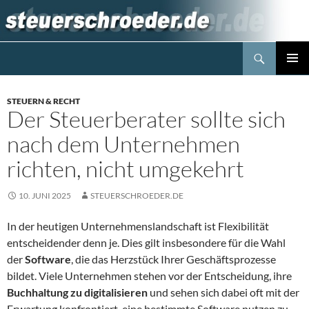
Zum
Inhalt
springen
Suchen
Steuerblog www.steuerschroeder.de
PRIMÄR
MENÜ
STEUERN & RECHT
Der Steuerberater sollte sich
nach dem Unternehmen
richten, nicht umgekehrt
10. JUNI 2025
STEUERSCHROEDER.DE
In der heutigen Unternehmenslandschaft ist Flexibilität
entscheidender denn je. Dies gilt insbesondere für die Wahl
der
Software
, die das Herzstück Ihrer Geschäftsprozesse
bildet. Viele Unternehmen stehen vor der Entscheidung, ihre
Buchhaltung zu digitalisieren
und sehen sich dabei oft mit der
Erwartung konfrontiert, eine bestimmte Software nutzen zu