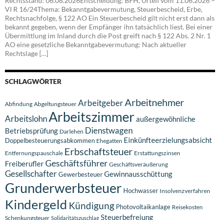
Rechtsstand: 06.08.2026Entscheidung: BFH, Urteil vom 11.06.2026 –
VI R 16/24Thema: Bekanntgabevermutung, Steuerbescheid, Erbe,
Rechtsnachfolge, § 122 AO Ein Steuerbescheid gilt nicht erst dann als
bekannt gegeben, wenn der Empfänger ihn tatsächlich liest. Bei einer
Übermittlung im Inland durch die Post greift nach § 122 Abs. 2 Nr. 1
AO eine gesetzliche Bekanntgabevermutung: Nach aktueller
Rechtslage […]
SCHLAGWÖRTER
Arbeitnehmer
Arbeitgeber
Abfindung
Abgeltungsteuer
Arbeitszimmer
Arbeitslohn
außergewöhnliche
Dienstwagen
Betriebsprüfung
Darlehen
Einkünfteerzielungsabsicht
Doppelbesteuerungsabkommen
Ehegatten
Erbschaftsteuer
Entfernungspauschale
Erstattungszinsen
Geschäftsführer
Freiberufler
Geschäftsveräußerung
Gesellschafter
Gewinnausschüttung
Gewerbesteuer
Grunderwerbsteuer
Hochwasser
Insolvenzverfahren
Kindergeld
Kündigung
Photovoltaikanlage
Reisekosten
Steuerbefreiung
Schenkungsteuer
Solidaritätszuschlag