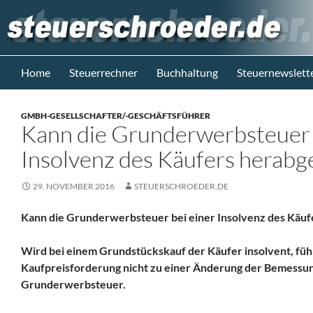
Zum
Inhalt
springen
Suchen
Steuerblog www.steuerschroeder.de
Home
Steuerrechner
Buchhaltung
Steuernewslett
Steuern &
Recht vom
GMBH-GESELLSCHAFTER/-GESCHÄFTSFÜHRER
Steuerberater
Kann die Grunderwerbsteuer 
M. Schröder
Berlin
Insolvenz des Käufers herabg
29. NOVEMBER 2016
STEUERSCHROEDER.DE
Kann die Grunderwerbsteuer bei einer Insolvenz des Käu
Wird bei einem Grundstückskauf der Käufer insolvent, führ
Kaufpreisforderung nicht zu einer Änderung der Bemessun
Grunderwerbsteuer.