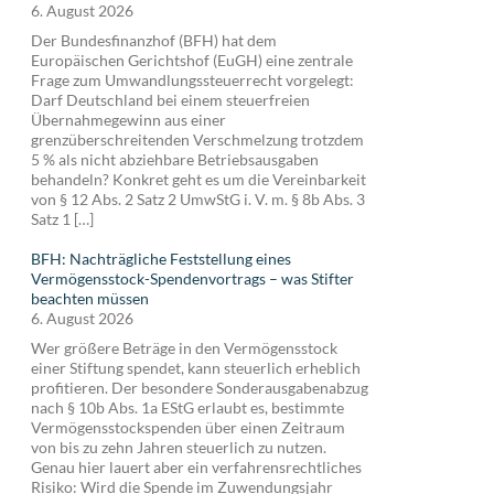
6. August 2026
Der Bundesfinanzhof (BFH) hat dem
Europäischen Gerichtshof (EuGH) eine zentrale
Frage zum Umwandlungssteuerrecht vorgelegt:
Darf Deutschland bei einem steuerfreien
Übernahmegewinn aus einer
grenzüberschreitenden Verschmelzung trotzdem
5 % als nicht abziehbare Betriebsausgaben
behandeln? Konkret geht es um die Vereinbarkeit
von § 12 Abs. 2 Satz 2 UmwStG i. V. m. § 8b Abs. 3
Satz 1 […]
BFH: Nachträgliche Feststellung eines
Vermögensstock-Spendenvortrags – was Stifter
beachten müssen
6. August 2026
Wer größere Beträge in den Vermögensstock
einer Stiftung spendet, kann steuerlich erheblich
profitieren. Der besondere Sonderausgabenabzug
nach § 10b Abs. 1a EStG erlaubt es, bestimmte
Vermögensstockspenden über einen Zeitraum
von bis zu zehn Jahren steuerlich zu nutzen.
Genau hier lauert aber ein verfahrensrechtliches
Risiko: Wird die Spende im Zuwendungsjahr