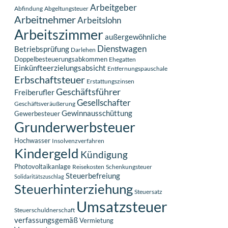
Arbeitgeber
Abfindung
Abgeltungsteuer
Arbeitnehmer
Arbeitslohn
Arbeitszimmer
außergewöhnliche
Dienstwagen
Betriebsprüfung
Darlehen
Doppelbesteuerungsabkommen
Ehegatten
Einkünfteerzielungsabsicht
Entfernungspauschale
Erbschaftsteuer
Erstattungszinsen
Geschäftsführer
Freiberufler
Gesellschafter
Geschäftsveräußerung
Gewinnausschüttung
Gewerbesteuer
Grunderwerbsteuer
Hochwasser
Insolvenzverfahren
Kindergeld
Kündigung
Photovoltaikanlage
Reisekosten
Schenkungsteuer
Steuerbefreiung
Solidaritätszuschlag
Steuerhinterziehung
Steuersatz
Umsatzsteuer
Steuerschuldnerschaft
verfassungsgemäß
Vermietung