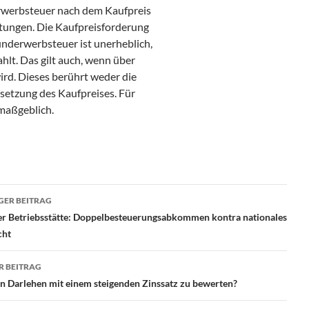
erwerbsteuer nach dem Kaufpreis
tungen. Die Kaufpreisforderung
underwerbsteuer ist unerheblich,
hlt. Das gilt auch, wenn über
rd. Dieses berührt weder die
setzung des Kaufpreises. Für
maßgeblich.
ragsnavigation
GER BEITRAG
der Betriebsstätte: Doppelbesteuerungsabkommen kontra nationales
cht
R BEITRAG
in Darlehen mit einem steigenden Zinssatz zu bewerten?