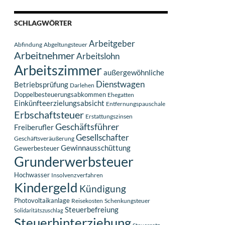
SCHLAGWÖRTER
Arbeitgeber
Abfindung
Abgeltungsteuer
Arbeitnehmer
Arbeitslohn
Arbeitszimmer
außergewöhnliche
Dienstwagen
Betriebsprüfung
Darlehen
Doppelbesteuerungsabkommen
Ehegatten
Einkünfteerzielungsabsicht
Entfernungspauschale
Erbschaftsteuer
Erstattungszinsen
Geschäftsführer
Freiberufler
Gesellschafter
Geschäftsveräußerung
Gewinnausschüttung
Gewerbesteuer
Grunderwerbsteuer
Hochwasser
Insolvenzverfahren
Kindergeld
Kündigung
Photovoltaikanlage
Reisekosten
Schenkungsteuer
Steuerbefreiung
Solidaritätszuschlag
Steuerhinterziehung