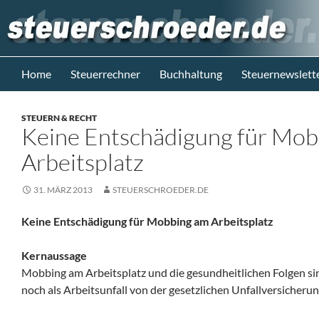
Zum
Inhalt
springen
Suchen
Steuerblog www.steuerschroeder.de
Home
Steuerrechner
Buchhaltung
Steuernewslett
Steuern &
Recht vom
STEUERN & RECHT
Steuerberater
Keine Entschädigung für Mob
M. Schröder
Berlin
Arbeitsplatz
31. MÄRZ 2013
STEUERSCHROEDER.DE
Keine Entschädigung für Mobbing am Arbeitsplatz
Kernaussage
Mobbing am Arbeitsplatz und die gesundheitlichen Folgen si
noch als Arbeitsunfall von der gesetzlichen Unfallversicheru