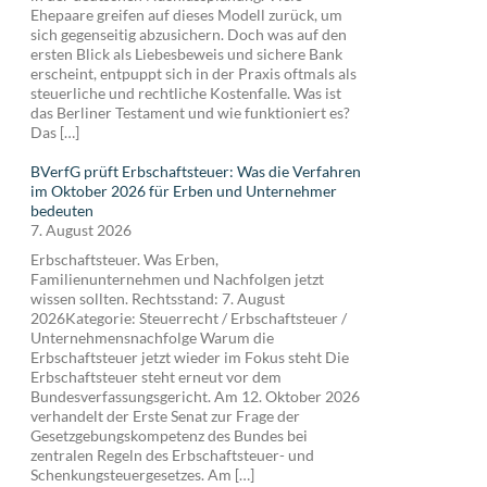
Ehepaare greifen auf dieses Modell zurück, um
sich gegenseitig abzusichern. Doch was auf den
ersten Blick als Liebesbeweis und sichere Bank
erscheint, entpuppt sich in der Praxis oftmals als
steuerliche und rechtliche Kostenfalle. Was ist
das Berliner Testament und wie funktioniert es?
Das […]
BVerfG prüft Erbschaftsteuer: Was die Verfahren
im Oktober 2026 für Erben und Unternehmer
bedeuten
7. August 2026
Erbschaftsteuer. Was Erben,
Familienunternehmen und Nachfolgen jetzt
wissen sollten. Rechtsstand: 7. August
2026Kategorie: Steuerrecht / Erbschaftsteuer /
Unternehmensnachfolge Warum die
Erbschaftsteuer jetzt wieder im Fokus steht Die
Erbschaftsteuer steht erneut vor dem
Bundesverfassungsgericht. Am 12. Oktober 2026
verhandelt der Erste Senat zur Frage der
Gesetzgebungskompetenz des Bundes bei
zentralen Regeln des Erbschaftsteuer- und
Schenkungsteuergesetzes. Am […]