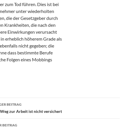
r zum Tod führen. Dies ist bei
itnehmer unter wiederholten
en, die der Gesetzgeber durch
en Krankheiten, die nach den
ere Einwirkungen verursacht
 in erheblich höherem Grade als
ebenfalls nicht gegeben; die
hne dass bestimmte Berufe
iche Folgen eines Mobbings
ragsnavigation
GER BEITRAG
Weg zur Arbeit ist nicht versichert
R BEITRAG