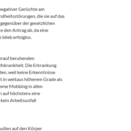
d negativer Gerüchte am
ndheitsstörungen, die sie auf das
 gegenüber der gesetzlichen
e den Antrag ab, da eine
 blieb erfolglos.
ierauf beruhenden
fskrankheit. Die Erkrankung
den, weil keine Erkenntnisse
it in weitaus höherem Grade als
omme Mobbing in allen
h auf höchstens eine
 kein Arbeitsunfall
 außen auf den Körper