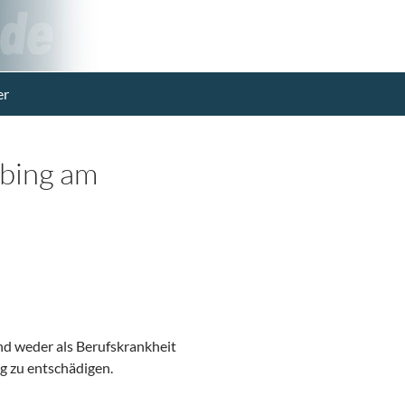
er
bing am
nd weder als Berufskrankheit
ng zu entschädigen.