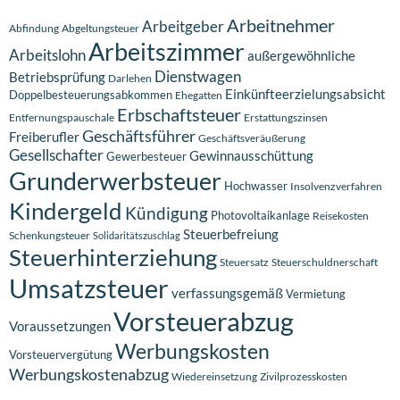
Arbeitnehmer
Arbeitgeber
Abfindung
Abgeltungsteuer
Arbeitszimmer
Arbeitslohn
außergewöhnliche
Dienstwagen
Betriebsprüfung
Darlehen
Einkünfteerzielungsabsicht
Doppelbesteuerungsabkommen
Ehegatten
Erbschaftsteuer
Entfernungspauschale
Erstattungszinsen
Geschäftsführer
Freiberufler
Geschäftsveräußerung
Gesellschafter
Gewinnausschüttung
Gewerbesteuer
Grunderwerbsteuer
Hochwasser
Insolvenzverfahren
Kindergeld
Kündigung
Photovoltaikanlage
Reisekosten
Steuerbefreiung
Schenkungsteuer
Solidaritätszuschlag
Steuerhinterziehung
Steuersatz
Steuerschuldnerschaft
Umsatzsteuer
verfassungsgemäß
Vermietung
Vorsteuerabzug
Voraussetzungen
Werbungskosten
Vorsteuervergütung
Werbungskostenabzug
Wiedereinsetzung
Zivilprozesskosten