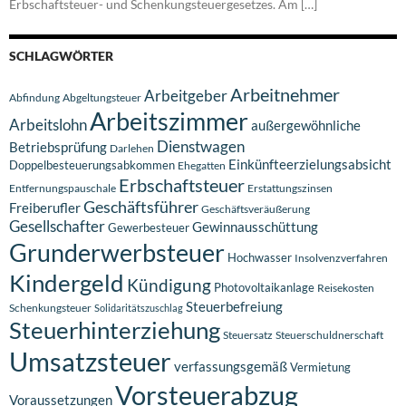
Erbschaftsteuer- und Schenkungsteuergesetzes. Am […]
SCHLAGWÖRTER
Arbeitnehmer
Arbeitgeber
Abfindung
Abgeltungsteuer
Arbeitszimmer
Arbeitslohn
außergewöhnliche
Dienstwagen
Betriebsprüfung
Darlehen
Einkünfteerzielungsabsicht
Doppelbesteuerungsabkommen
Ehegatten
Erbschaftsteuer
Entfernungspauschale
Erstattungszinsen
Geschäftsführer
Freiberufler
Geschäftsveräußerung
Gesellschafter
Gewinnausschüttung
Gewerbesteuer
Grunderwerbsteuer
Hochwasser
Insolvenzverfahren
Kindergeld
Kündigung
Photovoltaikanlage
Reisekosten
Steuerbefreiung
Schenkungsteuer
Solidaritätszuschlag
Steuerhinterziehung
Steuersatz
Steuerschuldnerschaft
Umsatzsteuer
verfassungsgemäß
Vermietung
Vorsteuerabzug
Voraussetzungen