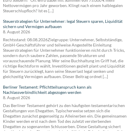
Euro Steuern!“ Oft wird dabei mit Summen von 75.000 € mehr
Nettovermögen pro Jahr geworben. Klingt nach einem halblegalen
Steuerschlupfloch? Ist es […]
Steuerstrategien für Unternehmer: legal Steuern sparen, Liquidität
sichern und Vermögen aufbauen
8. August 2026
Rechtsstand: 08.08.2026Zielgruppe: Unternehmer, Selbstständige,
GmbH-Geschäftsführer und teilweise Angestellte Einleitung
Steuerstrategien für Unternehmer funktionieren nicht durch Tricks,
sondern durch saubere Zahlen, passende Strukturen und
vorausschauende Planung. Wer seine Buchhaltung im Griff hat, die
richtige Rechtsform wählt, Investitionen gezielt plant und Liquidität
für Steuern zurücklegt, kann seine Steuerlast legal senken und
gleichzeitig Vermögen aufbauen. Dieser Beitrag ordnet […]
Berliner Testament: Pflichtteilsanspruch kann als
Nachlassverbindlichkeit abgezogen werden
8. August 2026
Das Berliner Testament gehört zu den häufigsten testamentarischen
Gestaltungen von Ehegatten. Typischerweise setzen sich die
Ehegatten zunächst gegenseitig zu Alleinerben ein. Die gemeinsamen
Kinder werden erst nach dem Tod des zuletzt versterbenden
Ehegatten zu sogenannten Schlusserben. Diese Gestaltung sichert