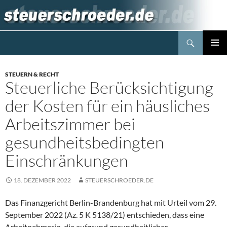
Zum
Inhalt
springen
Suchen
Steuerblog www.steuerschroeder.de
PRIMÄR
MENÜ
STEUERN & RECHT
Steuerliche Berücksichtigung
der Kosten für ein häusliches
Arbeitszimmer bei
gesundheitsbedingten
Einschränkungen
18. DEZEMBER 2022
STEUERSCHROEDER.DE
Das Finanzgericht Berlin-Brandenburg hat mit Urteil vom 29.
September 2022 (Az. 5 K 5138/21) entschieden, dass eine
Arbeitnehmerin, die aufgrund gesundheitlicher