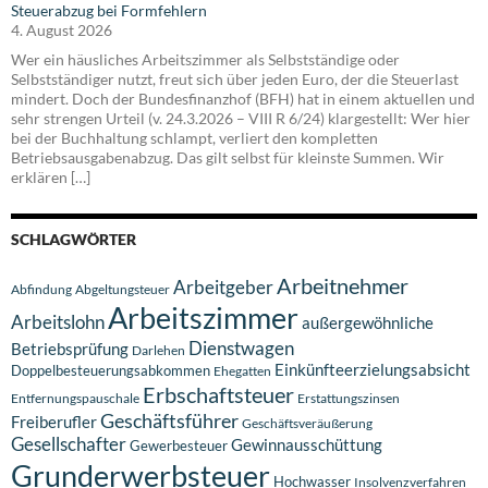
Steuerabzug bei Formfehlern
4. August 2026
Wer ein häusliches Arbeitszimmer als Selbstständige oder
Selbstständiger nutzt, freut sich über jeden Euro, der die Steuerlast
mindert. Doch der Bundesfinanzhof (BFH) hat in einem aktuellen und
sehr strengen Urteil (v. 24.3.2026 – VIII R 6/24) klargestellt: Wer hier
bei der Buchhaltung schlampt, verliert den kompletten
Betriebsausgabenabzug. Das gilt selbst für kleinste Summen. Wir
erklären […]
SCHLAGWÖRTER
Arbeitnehmer
Arbeitgeber
Abfindung
Abgeltungsteuer
Arbeitszimmer
Arbeitslohn
außergewöhnliche
Dienstwagen
Betriebsprüfung
Darlehen
Einkünfteerzielungsabsicht
Doppelbesteuerungsabkommen
Ehegatten
Erbschaftsteuer
Entfernungspauschale
Erstattungszinsen
Geschäftsführer
Freiberufler
Geschäftsveräußerung
Gesellschafter
Gewinnausschüttung
Gewerbesteuer
Grunderwerbsteuer
Hochwasser
Insolvenzverfahren