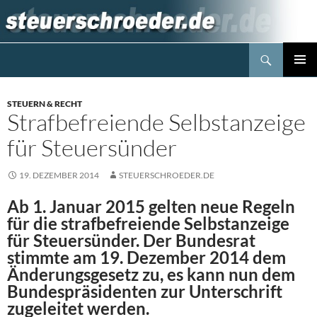
Zum
Inhalt
springen
Suchen
Steuerblog www.steuerschroeder.de
PRIMÄR
MENÜ
STEUERN & RECHT
Strafbefreiende Selbstanzeige
für Steuersünder
19. DEZEMBER 2014
STEUERSCHROEDER.DE
Ab 1. Januar 2015 gelten neue Regeln
für die strafbefreiende Selbstanzeige
für Steuersünder. Der Bundesrat
stimmte am 19. Dezember 2014 dem
Änderungsgesetz zu, es kann nun dem
Bundespräsidenten zur Unterschrift
zugeleitet werden.