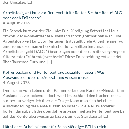
der Umsätze. […]
Arbeitslosigkeit kurz vor Renteneintritt: Retten Sie Ihre Rente! ALG 1
oder doch Frührente?
4. August 2026
Ein Schock kurz vor der Ziellinie: Die Kündigung flattert ins Haus,
obwohl der wohlverdiente Ruhestand schon greifbar nah war. Eine
Arbeitslosigkeit kurz vor Renteneintritt stellt viele Arbeitnehmer vor
eine komplexe finanzielle Entscheidung: Sollten Sie zunächst
Arbeitslosengeld I (ALG 1) beantragen oder direkt in die vorgezogene
Altersrente (Frührente) wechseln? Diese Entscheidung entscheidet
über Tausende Euro und […]
Koffer packen und Rentenbeiträge auszahlen lassen? Was
Auswanderer über die Auszahlung wissen müssen
4. August 2026
Der Traum vom Leben unter Palmen oder dem Karriere-Neustart im
Ausland ist verlockend – doch wer Deutschland den Rücken kehrt,
stolpert unweigerlich über die Frage: Kann man sich bei einer
Auswanderung die Rente auszahlen lassen? Viele Auswanderer
hoffen darauf, sich die über Jahre angesammelten Rentenbeiträge bar
auf das Konto überweisen zu lassen, um das Startkapital […]
Häusliches Arbeitszimmer für Selbstständige: BFH streicht