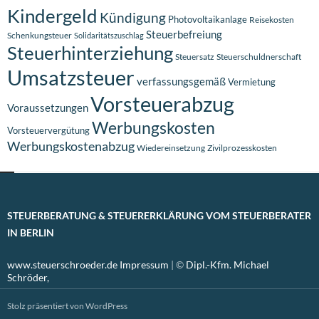
Kindergeld
Kündigung
Photovoltaikanlage
Reisekosten
Steuerbefreiung
Schenkungsteuer
Solidaritätszuschlag
Steuerhinterziehung
Steuersatz
Steuerschuldnerschaft
Umsatzsteuer
verfassungsgemäß
Vermietung
Vorsteuerabzug
Voraussetzungen
Werbungskosten
Vorsteuervergütung
Werbungskostenabzug
Wiedereinsetzung
Zivilprozesskosten
STEUERBERATUNG & STEUERERKLÄRUNG VOM STEUERBERATER
IN BERLIN
www.steuerschroeder.de
Impressum
| ©
Dipl.-Kfm. Michael
Schröder,
Stolz präsentiert von WordPress