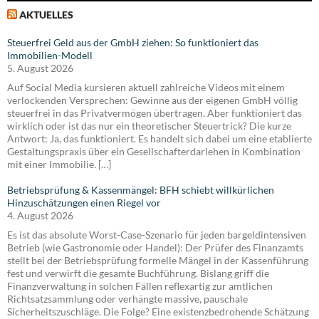
AKTUELLES
Steuerfrei Geld aus der GmbH ziehen: So funktioniert das
Immobilien-Modell
5. August 2026
Auf Social Media kursieren aktuell zahlreiche Videos mit einem
verlockenden Versprechen: Gewinne aus der eigenen GmbH völlig
steuerfrei in das Privatvermögen übertragen. Aber funktioniert das
wirklich oder ist das nur ein theoretischer Steuertrick? Die kurze
Antwort: Ja, das funktioniert. Es handelt sich dabei um eine etablierte
Gestaltungspraxis über ein Gesellschafterdarlehen in Kombination
mit einer Immobilie. […]
Betriebsprüfung & Kassenmängel: BFH schiebt willkürlichen
Hinzuschätzungen einen Riegel vor
4. August 2026
Es ist das absolute Worst-Case-Szenario für jeden bargeldintensiven
Betrieb (wie Gastronomie oder Handel): Der Prüfer des Finanzamts
stellt bei der Betriebsprüfung formelle Mängel in der Kassenführung
fest und verwirft die gesamte Buchführung. Bislang griff die
Finanzverwaltung in solchen Fällen reflexartig zur amtlichen
Richtsatzsammlung oder verhängte massive, pauschale
Sicherheitszuschläge. Die Folge? Eine existenzbedrohende Schätzung