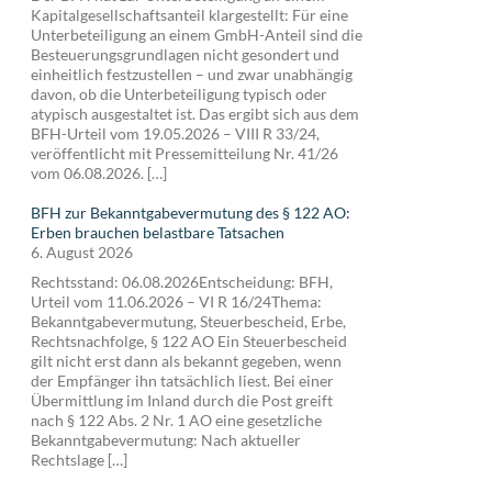
Kapitalgesellschaftsanteil klargestellt: Für eine
Unterbeteiligung an einem GmbH-Anteil sind die
Besteuerungsgrundlagen nicht gesondert und
einheitlich festzustellen – und zwar unabhängig
davon, ob die Unterbeteiligung typisch oder
atypisch ausgestaltet ist. Das ergibt sich aus dem
BFH-Urteil vom 19.05.2026 – VIII R 33/24,
veröffentlicht mit Pressemitteilung Nr. 41/26
vom 06.08.2026. […]
BFH zur Bekanntgabevermutung des § 122 AO:
Erben brauchen belastbare Tatsachen
6. August 2026
Rechtsstand: 06.08.2026Entscheidung: BFH,
Urteil vom 11.06.2026 – VI R 16/24Thema:
Bekanntgabevermutung, Steuerbescheid, Erbe,
Rechtsnachfolge, § 122 AO Ein Steuerbescheid
gilt nicht erst dann als bekannt gegeben, wenn
der Empfänger ihn tatsächlich liest. Bei einer
Übermittlung im Inland durch die Post greift
nach § 122 Abs. 2 Nr. 1 AO eine gesetzliche
Bekanntgabevermutung: Nach aktueller
Rechtslage […]