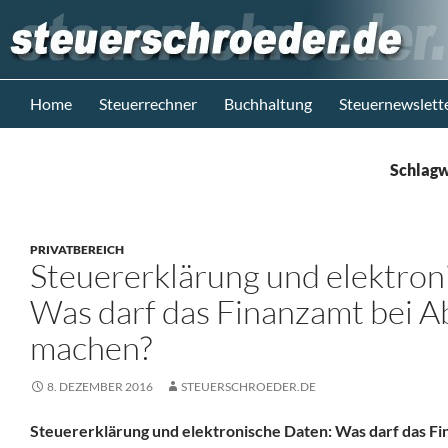
Zum
Inhalt
springen
Suchen
Steuerblog www.steuerschroeder.de
Home
Steuerrechner
Buchhaltung
Steuernewslett
Steuern &
Recht vom
Schlagw
Steuerberater
M. Schröder
Berlin
PRIVATBEREICH
Steuererklärung und elektron
Was darf das Finanzamt bei 
machen?
8. DEZEMBER 2016
STEUERSCHROEDER.DE
Steuererklärung und elektronische Daten: Was darf das F