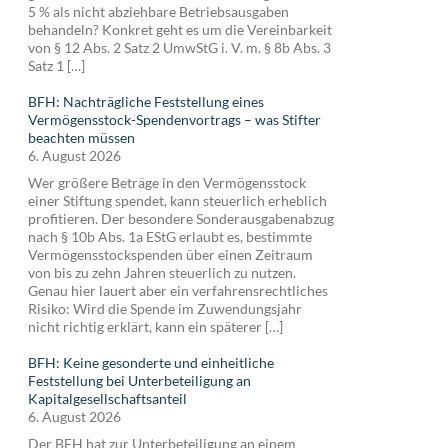
5 % als nicht abziehbare Betriebsausgaben
behandeln? Konkret geht es um die Vereinbarkeit
von § 12 Abs. 2 Satz 2 UmwStG i. V. m. § 8b Abs. 3
Satz 1 […]
BFH: Nachträgliche Feststellung eines
Vermögensstock-Spendenvortrags – was Stifter
beachten müssen
6. August 2026
Wer größere Beträge in den Vermögensstock
einer Stiftung spendet, kann steuerlich erheblich
profitieren. Der besondere Sonderausgabenabzug
nach § 10b Abs. 1a EStG erlaubt es, bestimmte
Vermögensstockspenden über einen Zeitraum
von bis zu zehn Jahren steuerlich zu nutzen.
Genau hier lauert aber ein verfahrensrechtliches
Risiko: Wird die Spende im Zuwendungsjahr
nicht richtig erklärt, kann ein späterer […]
BFH: Keine gesonderte und einheitliche
Feststellung bei Unterbeteiligung an
Kapitalgesellschaftsanteil
6. August 2026
Der BFH hat zur Unterbeteiligung an einem