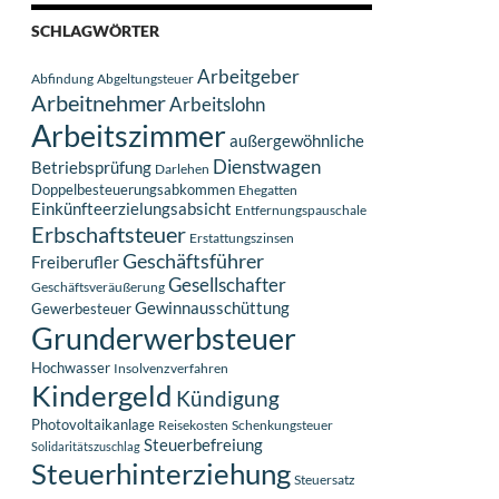
SCHLAGWÖRTER
Arbeitgeber
Abfindung
Abgeltungsteuer
Arbeitnehmer
Arbeitslohn
Arbeitszimmer
außergewöhnliche
Dienstwagen
Betriebsprüfung
Darlehen
Doppelbesteuerungsabkommen
Ehegatten
Einkünfteerzielungsabsicht
Entfernungspauschale
Erbschaftsteuer
Erstattungszinsen
Geschäftsführer
Freiberufler
Gesellschafter
Geschäftsveräußerung
Gewinnausschüttung
Gewerbesteuer
Grunderwerbsteuer
Hochwasser
Insolvenzverfahren
Kindergeld
Kündigung
Photovoltaikanlage
Reisekosten
Schenkungsteuer
Steuerbefreiung
Solidaritätszuschlag
Steuerhinterziehung
Steuersatz