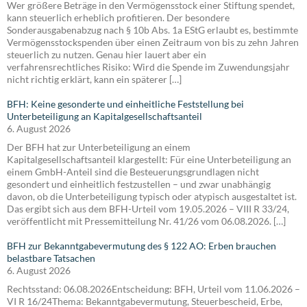
Wer größere Beträge in den Vermögensstock einer Stiftung spendet,
kann steuerlich erheblich profitieren. Der besondere
Sonderausgabenabzug nach § 10b Abs. 1a EStG erlaubt es, bestimmte
Vermögensstockspenden über einen Zeitraum von bis zu zehn Jahren
steuerlich zu nutzen. Genau hier lauert aber ein
verfahrensrechtliches Risiko: Wird die Spende im Zuwendungsjahr
nicht richtig erklärt, kann ein späterer […]
BFH: Keine gesonderte und einheitliche Feststellung bei
Unterbeteiligung an Kapitalgesellschaftsanteil
6. August 2026
Der BFH hat zur Unterbeteiligung an einem
Kapitalgesellschaftsanteil klargestellt: Für eine Unterbeteiligung an
einem GmbH-Anteil sind die Besteuerungsgrundlagen nicht
gesondert und einheitlich festzustellen – und zwar unabhängig
davon, ob die Unterbeteiligung typisch oder atypisch ausgestaltet ist.
Das ergibt sich aus dem BFH-Urteil vom 19.05.2026 – VIII R 33/24,
veröffentlicht mit Pressemitteilung Nr. 41/26 vom 06.08.2026. […]
BFH zur Bekanntgabevermutung des § 122 AO: Erben brauchen
belastbare Tatsachen
6. August 2026
Rechtsstand: 06.08.2026Entscheidung: BFH, Urteil vom 11.06.2026 –
VI R 16/24Thema: Bekanntgabevermutung, Steuerbescheid, Erbe,