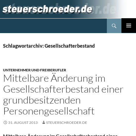
Zum
Inhalt
springen
Suchen
Steuerblog www.steuerschroeder.de
PRIMÄR
MENÜ
Schlagwortarchiv: Gesellschafterbestand
UNTERNEHMER UND FREIBERUFLER
Mittelbare Änderung im
Gesellschafterbestand einer
grundbesitzenden
Personengesellschaft
31. AUGUST 2013
STEUERSCHROEDER.DE
Mittelbare Änderung im Gesellschafterbestand einer