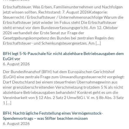
Erbschaftsteuer. Was Erben, Familienunternehmen und Nachfolgen
jetzt wissen sollten. Rechtsstand: 7. August 2026Kategorie:
Steuerrecht / Erbschaftsteuer / Unternehmensnachfolge Warum die
Erbschaftsteuer jetzt wieder im Fokus steht Die Erbschaftsteuer
steht erneut vor dem Bundesverfassungsgericht. Am 12. Oktober
2026 verhandelt der Erste Senat zur Frage der
Gesetzgebungskompetenz des Bundes bei zentralen Regeln des
Erbschaftsteuer- und Schenkungsteuergesetzes. Am […]
BFH legt 5-%-Pauschale für nicht abziehbare Betriebsausgaben dem
EuGH vor
6. August 2026
Der Bundesfinanzhof (BFH) hat dem Europäischen Gerichtshof
(EuGH) eine zentrale Frage zum Umwandlungssteuerrecht vorgelegt:
Darf Deutschland bei einem steuerfreien Übernahmegewinn aus
einer grenzüberschreitenden Verschmelzung trotzdem 5 % als nicht
abziehbare Betriebsausgaben behandeln? Konkret geht es um die
Vereinbarkeit von § 12 Abs. 2 Satz 2 UmwStG i. V. m. § 8b Abs. 3 Satz
1 […]
BFH: Nachträgliche Feststellung eines Vermögensstock-
Spendenvortrags – was Stifter beachten müssen
6. August 2026