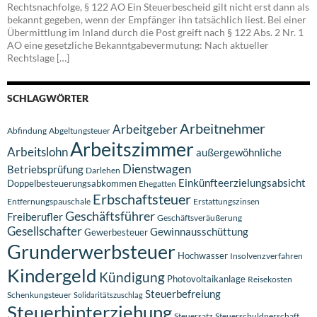
Rechtsnachfolge, § 122 AO Ein Steuerbescheid gilt nicht erst dann als
bekannt gegeben, wenn der Empfänger ihn tatsächlich liest. Bei einer
Übermittlung im Inland durch die Post greift nach § 122 Abs. 2 Nr. 1
AO eine gesetzliche Bekanntgabevermutung: Nach aktueller
Rechtslage […]
SCHLAGWÖRTER
Arbeitnehmer
Arbeitgeber
Abfindung
Abgeltungsteuer
Arbeitszimmer
Arbeitslohn
außergewöhnliche
Dienstwagen
Betriebsprüfung
Darlehen
Einkünfteerzielungsabsicht
Doppelbesteuerungsabkommen
Ehegatten
Erbschaftsteuer
Entfernungspauschale
Erstattungszinsen
Geschäftsführer
Freiberufler
Geschäftsveräußerung
Gesellschafter
Gewinnausschüttung
Gewerbesteuer
Grunderwerbsteuer
Hochwasser
Insolvenzverfahren
Kindergeld
Kündigung
Photovoltaikanlage
Reisekosten
Steuerbefreiung
Schenkungsteuer
Solidaritätszuschlag
Steuerhinterziehung
Steuersatz
Steuerschuldnerschaft