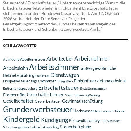
Steuerrecht / Erbschaftsteuer / Unternehmensnachfolge Warum die
Erbschaftsteuer jetzt wieder im Fokus steht Die Erbschaftsteuer
steht erneut vor dem Bundesverfassungsgericht. Am 12. Oktober
2026 verhandelt der Erste Senat zur Frage der
Gesetzgebungskompetenz des Bundes bei zentralen Regeln des
Erbschaftsteuer- und Schenkungsteuergesetzes. Am […]
SCHLAGWÖRTER
Arbeitnehmer
Arbeitgeber
Abfindung
Abgeltungsteuer
Arbeitszimmer
Arbeitslohn
außergewöhnliche
Dienstwagen
Betriebsprüfung
Darlehen
Einkünfteerzielungsabsicht
Doppelbesteuerungsabkommen
Ehegatten
Erbschaftsteuer
Entfernungspauschale
Erstattungszinsen
Geschäftsführer
Freiberufler
Geschäftsveräußerung
Gesellschafter
Gewinnausschüttung
Gewerbesteuer
Grunderwerbsteuer
Hochwasser
Insolvenzverfahren
Kindergeld
Kündigung
Photovoltaikanlage
Reisekosten
Steuerbefreiung
Schenkungsteuer
Solidaritätszuschlag