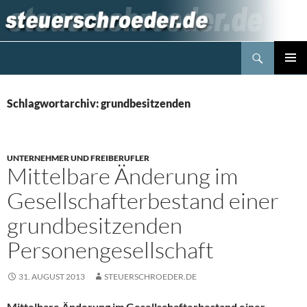
Zum
Inhalt
springen
Suchen
Steuerblog www.steuerschroeder.de
PRIMÄR
MENÜ
Schlagwortarchiv: grundbesitzenden
UNTERNEHMER UND FREIBERUFLER
Mittelbare Änderung im
Gesellschafterbestand einer
grundbesitzenden
Personengesellschaft
31. AUGUST 2013
STEUERSCHROEDER.DE
Mittelbare Änderung im Gesellschafterbestand einer