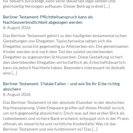
für Steuern zurücklegt, kann seine Steuerlast legal senken und
gleichzeitig Vermögen aufbauen. Dieser Beitrag ordnet […]
Berliner Testament: Pflichtteilsanspruch kann als
Nachlassverbindlichkeit abgezogen werden
8. August 2026
Das Berliner Testament gehört zu den häufigsten testamentarischen
Gestaltungen von Ehegatten. Typischerweise setzen sich die
Ehegatten zunächst gegenseitig zu Alleinerben ein. Die gemeinsamen
Kinder werden erst nach dem Tod des zuletzt versterbenden
Ehegatten zu sogenannten Schlusserben. Diese Gestaltung sichert
den überlebenden Ehegatten wirtschaftlich ab. Erbschaftsteuerlich
kann sie jedoch Nachteile haben. Besonders interessant ist deshalb
eine […]
Berliner Testament: 3 fatale Fallen – und wie Sie Ihr Erbe richtig
absichern
8. August 2026
Das Berliner Testament ist der absolute Klassiker in der deutschen
Nachlassplanung. Viele Ehepaare greifen auf dieses Modell zurück,
um sich gegenseitig abzusichern. Doch was auf den ersten Blick als
Liebesbeweis und sichere Bank erscheint, entpuppt sich in der Praxis
oftmals als steuerliche und rechtliche Kostenfalle. Was ist das
Berliner Testament und wie funktioniert es? Das […]