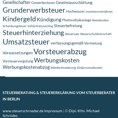
Gesellschafter
Gewinnausschüttung
Gewerbesteuer
Grunderwerbsteuer
Hochwasser
Insolvenzverfahren
Kindergeld
Kündigung
Photovoltaikanlage
Reisekosten
Steuerbefreiung
Schenkungsteuer
Solidaritätszuschlag
Steuerhinterziehung
Steuersatz
Steuerschuldnerschaft
Umsatzsteuer
verfassungsgemäß
Vermietung
Vorsteuerabzug
Voraussetzungen
Werbungskosten
Vorsteuervergütung
Werbungskostenabzug
Wiedereinsetzung
Zivilprozesskosten
STEUERBERATUNG & STEUERERKLÄRUNG VOM STEUERBERATER
IN BERLIN
www.steuerschroeder.de
Impressum
| ©
Dipl.-Kfm. Michael
Schröder,