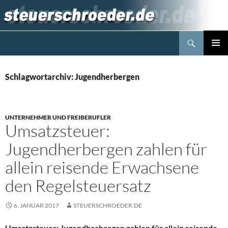
Zum
Inhalt
springen
Suchen
Steuerblog www.steuerschroeder.de
PRIMÄR
MENÜ
Schlagwortarchiv: Jugendherbergen
UNTERNEHMER UND FREIBERUFLER
Umsatzsteuer:
Jugendherbergen zahlen für
allein reisende Erwachsene
den Regelsteuersatz
6. JANUAR 2017
STEUERSCHROEDER.DE
Umsatzsteuer: Jugendherbergen zahlen für allein reisende