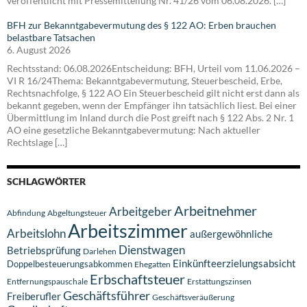
veröffentlicht mit Pressemitteilung Nr. 41/26 vom 06.08.2026. […]
BFH zur Bekanntgabevermutung des § 122 AO: Erben brauchen
belastbare Tatsachen
6. August 2026
Rechtsstand: 06.08.2026Entscheidung: BFH, Urteil vom 11.06.2026 –
VI R 16/24Thema: Bekanntgabevermutung, Steuerbescheid, Erbe,
Rechtsnachfolge, § 122 AO Ein Steuerbescheid gilt nicht erst dann als
bekannt gegeben, wenn der Empfänger ihn tatsächlich liest. Bei einer
Übermittlung im Inland durch die Post greift nach § 122 Abs. 2 Nr. 1
AO eine gesetzliche Bekanntgabevermutung: Nach aktueller
Rechtslage […]
SCHLAGWÖRTER
Arbeitnehmer
Arbeitgeber
Abfindung
Abgeltungsteuer
Arbeitszimmer
Arbeitslohn
außergewöhnliche
Dienstwagen
Betriebsprüfung
Darlehen
Einkünfteerzielungsabsicht
Doppelbesteuerungsabkommen
Ehegatten
Erbschaftsteuer
Entfernungspauschale
Erstattungszinsen
Geschäftsführer
Freiberufler
Geschäftsveräußerung