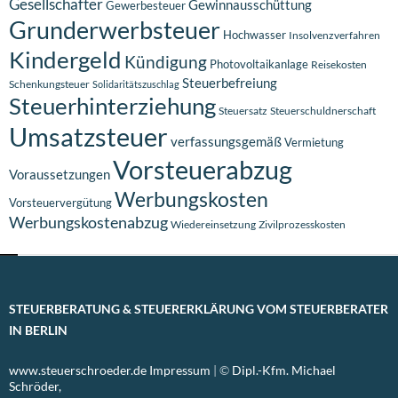
Gesellschafter
Gewinnausschüttung
Gewerbesteuer
Grunderwerbsteuer
Hochwasser
Insolvenzverfahren
Kindergeld
Kündigung
Photovoltaikanlage
Reisekosten
Steuerbefreiung
Schenkungsteuer
Solidaritätszuschlag
Steuerhinterziehung
Steuersatz
Steuerschuldnerschaft
Umsatzsteuer
verfassungsgemäß
Vermietung
Vorsteuerabzug
Voraussetzungen
Werbungskosten
Vorsteuervergütung
Werbungskostenabzug
Wiedereinsetzung
Zivilprozesskosten
STEUERBERATUNG & STEUERERKLÄRUNG VOM STEUERBERATER
IN BERLIN
www.steuerschroeder.de
Impressum
| ©
Dipl.-Kfm. Michael
Schröder,