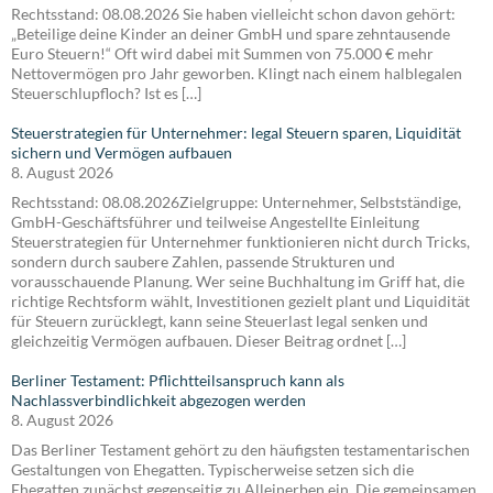
Rechtsstand: 08.08.2026 Sie haben vielleicht schon davon gehört:
„Beteilige deine Kinder an deiner GmbH und spare zehntausende
Euro Steuern!“ Oft wird dabei mit Summen von 75.000 € mehr
Nettovermögen pro Jahr geworben. Klingt nach einem halblegalen
Steuerschlupfloch? Ist es […]
Steuerstrategien für Unternehmer: legal Steuern sparen, Liquidität
sichern und Vermögen aufbauen
8. August 2026
Rechtsstand: 08.08.2026Zielgruppe: Unternehmer, Selbstständige,
GmbH-Geschäftsführer und teilweise Angestellte Einleitung
Steuerstrategien für Unternehmer funktionieren nicht durch Tricks,
sondern durch saubere Zahlen, passende Strukturen und
vorausschauende Planung. Wer seine Buchhaltung im Griff hat, die
richtige Rechtsform wählt, Investitionen gezielt plant und Liquidität
für Steuern zurücklegt, kann seine Steuerlast legal senken und
gleichzeitig Vermögen aufbauen. Dieser Beitrag ordnet […]
Berliner Testament: Pflichtteilsanspruch kann als
Nachlassverbindlichkeit abgezogen werden
8. August 2026
Das Berliner Testament gehört zu den häufigsten testamentarischen
Gestaltungen von Ehegatten. Typischerweise setzen sich die
Ehegatten zunächst gegenseitig zu Alleinerben ein. Die gemeinsamen