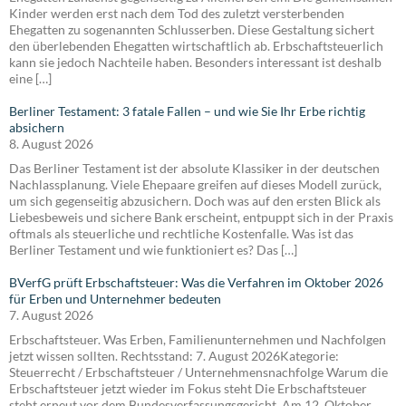
Kinder werden erst nach dem Tod des zuletzt versterbenden
Ehegatten zu sogenannten Schlusserben. Diese Gestaltung sichert
den überlebenden Ehegatten wirtschaftlich ab. Erbschaftsteuerlich
kann sie jedoch Nachteile haben. Besonders interessant ist deshalb
eine […]
Berliner Testament: 3 fatale Fallen – und wie Sie Ihr Erbe richtig
absichern
8. August 2026
Das Berliner Testament ist der absolute Klassiker in der deutschen
Nachlassplanung. Viele Ehepaare greifen auf dieses Modell zurück,
um sich gegenseitig abzusichern. Doch was auf den ersten Blick als
Liebesbeweis und sichere Bank erscheint, entpuppt sich in der Praxis
oftmals als steuerliche und rechtliche Kostenfalle. Was ist das
Berliner Testament und wie funktioniert es? Das […]
BVerfG prüft Erbschaftsteuer: Was die Verfahren im Oktober 2026
für Erben und Unternehmer bedeuten
7. August 2026
Erbschaftsteuer. Was Erben, Familienunternehmen und Nachfolgen
jetzt wissen sollten. Rechtsstand: 7. August 2026Kategorie:
Steuerrecht / Erbschaftsteuer / Unternehmensnachfolge Warum die
Erbschaftsteuer jetzt wieder im Fokus steht Die Erbschaftsteuer
steht erneut vor dem Bundesverfassungsgericht. Am 12. Oktober