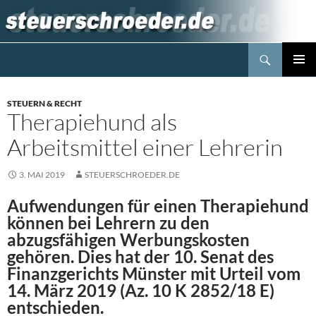
Zum
Inhalt
springen
Suchen
Steuerblog www.steuerschroeder.de
PRIMÄR
MENÜ
STEUERN & RECHT
Therapiehund als
Arbeitsmittel einer Lehrerin
3. MAI 2019
STEUERSCHROEDER.DE
Aufwendungen für einen Therapiehund
können bei Lehrern zu den
abzugsfähigen Werbungskosten
gehören. Dies hat der 10. Senat des
Finanzgerichts Münster mit Urteil vom
14. März 2019 (Az. 10 K 2852/18 E)
entschieden.