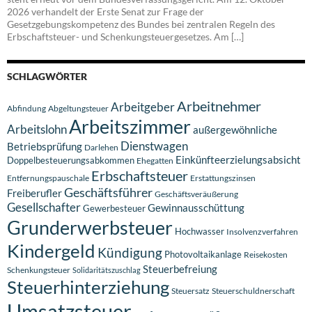
2026 verhandelt der Erste Senat zur Frage der
Gesetzgebungskompetenz des Bundes bei zentralen Regeln des
Erbschaftsteuer- und Schenkungsteuergesetzes. Am […]
SCHLAGWÖRTER
Arbeitnehmer
Arbeitgeber
Abfindung
Abgeltungsteuer
Arbeitszimmer
Arbeitslohn
außergewöhnliche
Dienstwagen
Betriebsprüfung
Darlehen
Einkünfteerzielungsabsicht
Doppelbesteuerungsabkommen
Ehegatten
Erbschaftsteuer
Entfernungspauschale
Erstattungszinsen
Geschäftsführer
Freiberufler
Geschäftsveräußerung
Gesellschafter
Gewinnausschüttung
Gewerbesteuer
Grunderwerbsteuer
Hochwasser
Insolvenzverfahren
Kindergeld
Kündigung
Photovoltaikanlage
Reisekosten
Steuerbefreiung
Schenkungsteuer
Solidaritätszuschlag
Steuerhinterziehung
Steuersatz
Steuerschuldnerschaft
Umsatzsteuer