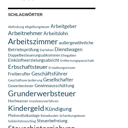
SCHLAGWÖRTER
Arbeitgeber
Abfindung
Abgeltungsteuer
Arbeitnehmer
Arbeitslohn
Arbeitszimmer
außergewöhnliche
Dienstwagen
Betriebsprüfung
Darlehen
Doppelbesteuerungsabkommen
Ehegatten
Einkünfteerzielungsabsicht
Entfernungspauschale
Erbschaftsteuer
Erstattungszinsen
Geschäftsführer
Freiberufler
Gesellschafter
Geschäftsveräußerung
Gewinnausschüttung
Gewerbesteuer
Grunderwerbsteuer
Hochwasser
Insolvenzverfahren
Kindergeld
Kündigung
Photovoltaikanlage
Reisekosten
Schenkungsteuer
Steuerbefreiung
Solidaritätszuschlag