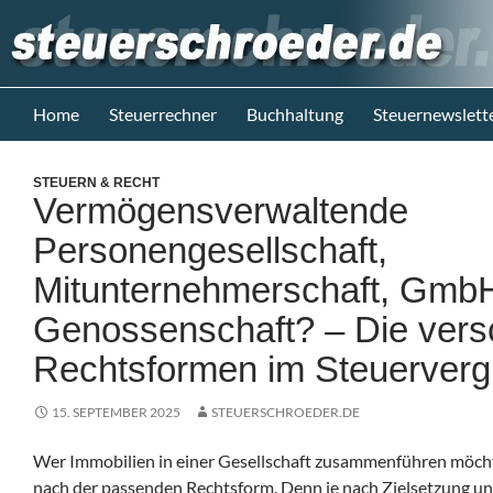
Zum
Inhalt
springen
Suchen
Steuerblog www.steuerschroeder.de
Home
Steuerrechner
Buchhaltung
Steuernewslett
Steuern &
Recht vom
STEUERN & RECHT
Steuerberater
Vermögensverwaltende
M. Schröder
Berlin
Personengesellschaft,
Mitunternehmerschaft, Gmb
Genossenschaft? – Die ver
Rechtsformen im Steuerverg
15. SEPTEMBER 2025
STEUERSCHROEDER.DE
Wer Immobilien in einer Gesellschaft zusammenführen möchte
nach der passenden Rechtsform. Denn je nach Zielsetzung un