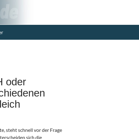
er
H oder
schiedenen
leich
, steht schnell vor der Frage
terscheiden sich die