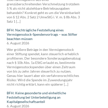
grenzüberschreitenden Verschmelzung trotzdem
5 % als nicht abziehbare Betriebsausgaben
behandeln? Konkret geht es um die Vereinbarkeit
von § 12 Abs. 2 Satz 2 UmwStG i. V. m. § 8b Abs. 3
Satz 1 […]
BFH: Nachträgliche Feststellung eines
Vermögensstock-Spendenvortrags – was Stifter
beachten müssen
6. August 2026
Wer größere Beträge in den Vermögensstock
einer Stiftung spendet, kann steuerlich erheblich
profitieren. Der besondere Sonderausgabenabzug
nach § 10b Abs. 1a EStG erlaubt es, bestimmte
Vermögensstockspenden über einen Zeitraum
von bis zu zehn Jahren steuerlich zu nutzen.
Genau hier lauert aber ein verfahrensrechtliches
Risiko: Wird die Spende im Zuwendungsjahr
nicht richtig erklärt, kann ein späterer […]
BFH: Keine gesonderte und einheitliche
Feststellung bei Unterbeteiligung an
Kapitalgesellschaftsanteil
6. August 2026