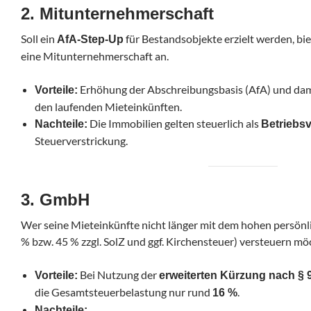
2. Mitunternehmerschaft
Soll ein
für Bestandsobjekte erzielt werden, bie
AfA-Step-Up
eine Mitunternehmerschaft an.
Erhöhung der Abschreibungsbasis (AfA) und dami
Vorteile:
den laufenden Mieteinkünften.
Die Immobilien gelten steuerlich als
Nachteile:
Betriebs
Steuerverstrickung.
3. GmbH
Wer seine Mieteinkünfte nicht länger mit dem hohen persön
% bzw. 45 % zzgl. SolZ und ggf. Kirchensteuer) versteuern m
Bei Nutzung der
Vorteile:
erweiterten Kürzung nach § 9
die Gesamtsteuerbelastung nur rund
.
16 %
Nachteile: