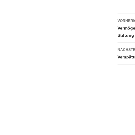
Beit
VORHERI
Vermögen
Stiftung
NÄCHSTE
Verspätu