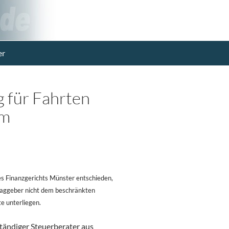
er
 für Fahrten
em
des Finanzgerichts Münster entschieden,
raggeber nicht dem beschränkten
e unterliegen.
ständiger Steuerberater aus