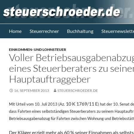
Zum
Inhalt
springen
Suchen
Steuerblog www.steuerschroeder.de
Home
Steuerrechner
Buchhaltung
Steuernewslett
Steuern &
Recht vom
EINKOMMEN- UND LOHNSTEUER
Steuerberater
Voller Betriebsausgabenabzug
M. Schröder
Berlin
eines Steuerberaters zu sein
Hauptauftraggeber
16. SEPTEMBER 2013
STEUERSCHROEDER.DE
10 K 1769/11 E
Mit Urteil vom 10. Juli 2013 (Az.
) hat der 10. Senat 
dass Fahrten eines selbstständigen Steuerberaters zu seinem Hauptauft
Betriebsausgabenabzug für Fahrten zwischen Wohnung und Betriebsstätt
Der Kläger erzielt mehr als 60 % seiner Einnahmen als selbst