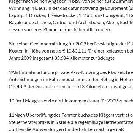
Kläger nach seinen Angaben in bzw. von seiner aus 2 Zimme
Wohnung in E aus, in der das dafür notwendige Equipment (2
Laptop, 1 Drucker, 1 Reisedrucker, 1 Multifunktionsgerät, 1 
Regale und Schränke, Ordner und Archivboxen, Akten, Fachl
dessen vorderes Zimmer er (auch) beruflich nutzte.
8In seiner Gewinnermittlung für 2009 berücksichtigte der Kl
Kosten in Höhe von netto € 10.801,11 für einen geleasten bet
Jahre 2009 insgesamt 35.604 Kilometer zurücklegte.
9Als Entnahme für die private Pkw-Nutzung des Pkw setzte e
Aufzeichnungen im Fahrtenbuch ermittelten Betrag in Höhe 
(15,48 % der Gesamtkosten für 5.513 Kilometern privat gefah
10Der Beklagte setzte die Einkommensteuer für 2009 zunäch
11Nach Überprüfung des Fahrtenbuchs des Klägers vertrat er 
Steuerberaterpraxis in S stelle die regelmäßige Betriebsstätte
dürften die Aufwendungen für die Fahrten nach S gemäß