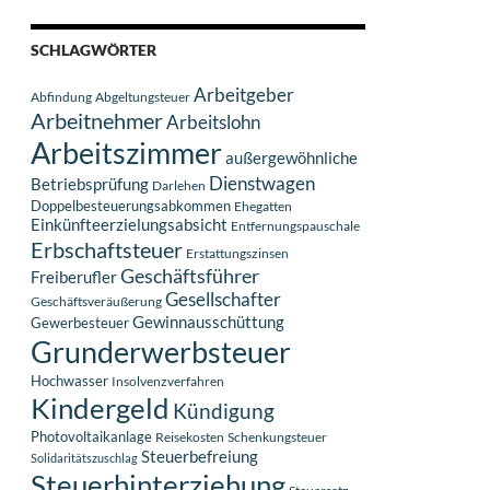
SCHLAGWÖRTER
Arbeitgeber
Abfindung
Abgeltungsteuer
Arbeitnehmer
Arbeitslohn
Arbeitszimmer
außergewöhnliche
Dienstwagen
Betriebsprüfung
Darlehen
Doppelbesteuerungsabkommen
Ehegatten
Einkünfteerzielungsabsicht
Entfernungspauschale
Erbschaftsteuer
Erstattungszinsen
Geschäftsführer
Freiberufler
Gesellschafter
Geschäftsveräußerung
Gewinnausschüttung
Gewerbesteuer
Grunderwerbsteuer
Hochwasser
Insolvenzverfahren
Kindergeld
Kündigung
Photovoltaikanlage
Reisekosten
Schenkungsteuer
Steuerbefreiung
Solidaritätszuschlag
Steuerhinterziehung