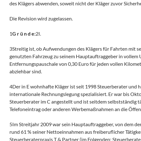
des Klägers abwenden, soweit nicht der Kläger zuvor Sicherhei
Die Revision wird zugelassen.
1
G r ü n d e:
2I.
3Streitig ist, ob Aufwendungen des Klägers für Fahrten mit 
genutzten Fahrzeug zu seinem Hauptauftraggeber in vollem 
Entfernungspauschale von 0,30 Euro für jeden vollen Kilome
abziehbar sind.
4Der in E wohnhafte Kläger ist seit 1998 Steuerberater und 
internationale Rechnungslegung spezialisiert. Er war bis Ok
Steuerberater im C angestellt und ist seitdem selbstständig t
Telefoneintrag oder anderen Werbemaßnahmen an die Öffentl
5Im Streitjahr 2009 war sein Hauptauftraggeber, von dem der 
rund 61 % seiner Nettoeinnahmen aus freiberuflicher Tätigkeit 
Steuerberaterpraxis T & Partner (im Folgenden: Steuerberaterp