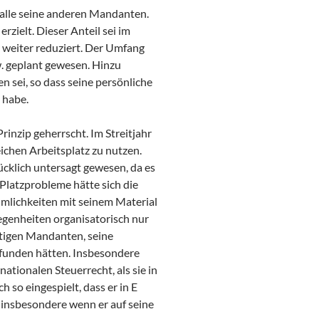
 alle seine anderen Mandanten.
rzielt. Dieser Anteil sei im
 weiter reduziert. Der Umfang
w. geplant gewesen. Hinzu
 sei, so dass seine persönliche
 habe.
rinzip geherrscht. Im Streitjahr
ichen Arbeitsplatz zu nutzen.
ücklich untersagt gewesen, da es
latzprobleme hätte sich die
umlichkeiten mit seinem Material
egenheiten organisatorisch nur
stigen Mandanten, seine
befunden hätten. Insbesondere
ationalen Steuerrecht, als sie in
 so eingespielt, dass er in E
 insbesondere wenn er auf seine