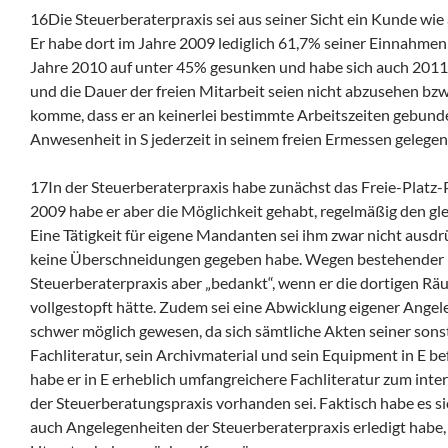
16Die Steuerberaterpraxis sei aus seiner Sicht ein Kunde wie
Er habe dort im Jahre 2009 lediglich 61,7% seiner Einnahmen e
Jahre 2010 auf unter 45% gesunken und habe sich auch 2011
und die Dauer der freien Mitarbeit seien nicht abzusehen bz
komme, dass er an keinerlei bestimmte Arbeitszeiten gebunden
Anwesenheit in S jederzeit in seinem freien Ermessen gelegen
17In der Steuerberaterpraxis habe zunächst das Freie-Platz-P
2009 habe er aber die Möglichkeit gehabt, regelmäßig den gle
Eine Tätigkeit für eigene Mandanten sei ihm zwar nicht ausdr
keine Überschneidungen gegeben habe. Wegen bestehender P
Steuerberaterpraxis aber „bedankt“, wenn er die dortigen Rä
vollgestopft hätte. Zudem sei eine Abwicklung eigener Angel
schwer möglich gewesen, da sich sämtliche Akten seiner son
Fachliteratur, sein Archivmaterial und sein Equipment in E 
habe er in E erheblich umfangreichere Fachliteratur zum intern
der Steuerberatungspraxis vorhanden sei. Faktisch habe es sich
auch Angelegenheiten der Steuerberaterpraxis erledigt habe,