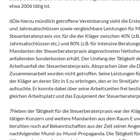
etwa 2006 tätig ist.
6Die hierzu mündlich getroffene Vereinbarung sieht die Erst
und Jahresabschlüssen sowie vergleichbare Leistungen für 
Steuerberaterpraxis vor, für die der Kläger zwischen 40% (z.B.
Jahresabschlüssen etc.) und 80% (z.B. für intensive Beratun
Mandanten der Steuerberaterpraxis abgerechneten Nettohon
anfallenden Sonderkosten erhält. Der Umfang der Tätigkeit de
Arbeitsanfall der Steuerberaterpraxis. Absprachen über die 
Zusammenarbeit wurden nicht getroffen. Seine Leistungen für
der Kläger an deren Sitz in S zu erbringen, den er im Streitja
aufsuchte. Er konnte dabei über seine Arbeitszeiten frei be
gleichen Arbeitsplatz und das Equipment der Steuerberaterpr
7Neben der Tätigkeit für die Steuerberaterpraxis war der Kläg
tätigen Konzern und weitere Mandanten aus dem Raum E und
beruhten noch auf Bekanntschaften aus der Zeit seiner Anges
nachfolgender Mund-zu-Mund-Propaganda. Die Tätigkeit für