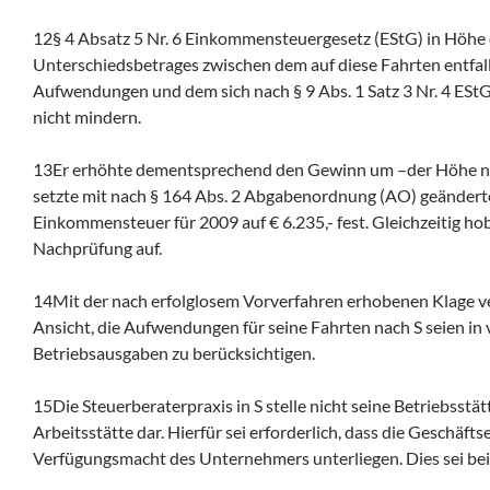
12§ 4 Absatz 5 Nr. 6 Einkommensteuergesetz (EStG) in Höhe 
Unterschiedsbetrages zwischen dem auf diese Fahrten entfal
Aufwendungen und dem sich nach § 9 Abs. 1 Satz 3 Nr. 4 ES
nicht mindern.
13Er erhöhte dementsprechend den Gewinn um –der Höhe nac
setzte mit nach § 164 Abs. 2 Abgabenordnung (AO) geänder
Einkommensteuer für 2009 auf € 6.235,- fest. Gleichzeitig ho
Nachprüfung auf.
14Mit der nach erfolglosem Vorverfahren erhobenen Klage vert
Ansicht, die Aufwendungen für seine Fahrten nach S seien in 
Betriebsausgaben zu berücksichtigen.
15Die Steuerberaterpraxis in S stelle nicht seine Betriebsstä
Arbeitsstätte dar. Hierfür sei erforderlich, dass die Geschäfts
Verfügungsmacht des Unternehmers unterliegen. Dies sei bei i