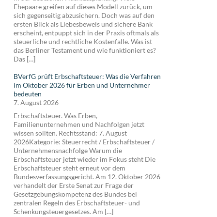
Ehepaare greifen auf dieses Modell zurück, um
sich gegenseitig abzusichern. Doch was auf den
ersten Blick als Liebesbeweis und sichere Bank
erscheint, entpuppt sich in der Praxis oftmals als
steuerliche und rechtliche Kostenfalle. Was ist
das Berliner Testament und wie funktioniert es?
Das […]
BVerfG prüft Erbschaftsteuer: Was die Verfahren
im Oktober 2026 für Erben und Unternehmer
bedeuten
7. August 2026
Erbschaftsteuer. Was Erben,
Familienunternehmen und Nachfolgen jetzt
wissen sollten. Rechtsstand: 7. August
2026Kategorie: Steuerrecht / Erbschaftsteuer /
Unternehmensnachfolge Warum die
Erbschaftsteuer jetzt wieder im Fokus steht Die
Erbschaftsteuer steht erneut vor dem
Bundesverfassungsgericht. Am 12. Oktober 2026
verhandelt der Erste Senat zur Frage der
Gesetzgebungskompetenz des Bundes bei
zentralen Regeln des Erbschaftsteuer- und
Schenkungsteuergesetzes. Am […]