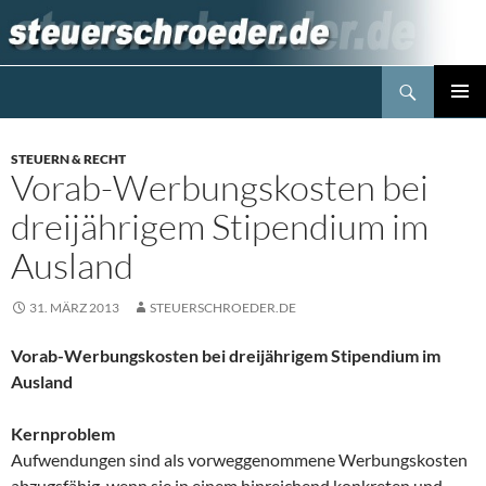
Zum
Inhalt
springen
Suchen
Steuerblog www.steuerschroeder.de
PRIMÄR
MENÜ
STEUERN & RECHT
Vorab-Werbungskosten bei
dreijährigem Stipendium im
Ausland
31. MÄRZ 2013
STEUERSCHROEDER.DE
Vorab-Werbungskosten bei dreijährigem Stipendium im
Ausland
Kernproblem
Aufwendungen sind als vorweggenommene Werbungskosten
abzugsfähig, wenn sie in einem hinreichend konkreten und