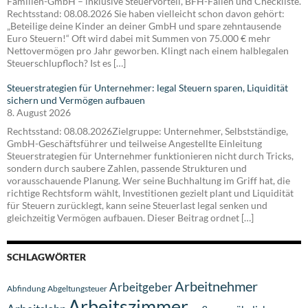
Familien-GmbH – inklusive Steuervorteil, BFH-Fallen und Checkliste.
Rechtsstand: 08.08.2026 Sie haben vielleicht schon davon gehört:
„Beteilige deine Kinder an deiner GmbH und spare zehntausende
Euro Steuern!“ Oft wird dabei mit Summen von 75.000 € mehr
Nettovermögen pro Jahr geworben. Klingt nach einem halblegalen
Steuerschlupfloch? Ist es […]
Steuerstrategien für Unternehmer: legal Steuern sparen, Liquidität
sichern und Vermögen aufbauen
8. August 2026
Rechtsstand: 08.08.2026Zielgruppe: Unternehmer, Selbstständige,
GmbH-Geschäftsführer und teilweise Angestellte Einleitung
Steuerstrategien für Unternehmer funktionieren nicht durch Tricks,
sondern durch saubere Zahlen, passende Strukturen und
vorausschauende Planung. Wer seine Buchhaltung im Griff hat, die
richtige Rechtsform wählt, Investitionen gezielt plant und Liquidität
für Steuern zurücklegt, kann seine Steuerlast legal senken und
gleichzeitig Vermögen aufbauen. Dieser Beitrag ordnet […]
SCHLAGWÖRTER
Arbeitnehmer
Arbeitgeber
Abfindung
Abgeltungsteuer
Arbeitszimmer