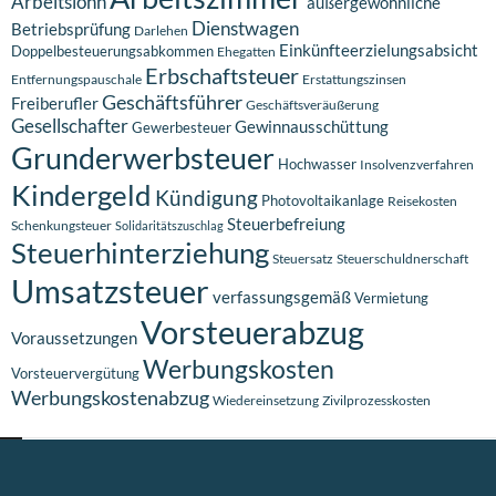
Arbeitslohn
außergewöhnliche
Dienstwagen
Betriebsprüfung
Darlehen
Einkünfteerzielungsabsicht
Doppelbesteuerungsabkommen
Ehegatten
Erbschaftsteuer
Entfernungspauschale
Erstattungszinsen
Geschäftsführer
Freiberufler
Geschäftsveräußerung
Gesellschafter
Gewinnausschüttung
Gewerbesteuer
Grunderwerbsteuer
Hochwasser
Insolvenzverfahren
Kindergeld
Kündigung
Photovoltaikanlage
Reisekosten
Steuerbefreiung
Schenkungsteuer
Solidaritätszuschlag
Steuerhinterziehung
Steuersatz
Steuerschuldnerschaft
Umsatzsteuer
verfassungsgemäß
Vermietung
Vorsteuerabzug
Voraussetzungen
Werbungskosten
Vorsteuervergütung
Werbungskostenabzug
Wiedereinsetzung
Zivilprozesskosten