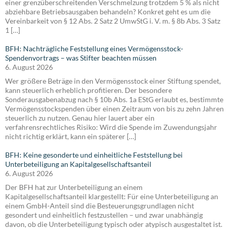
einer grenzüberschreitenden Verschmelzung trotzdem 5 % als nicht
abziehbare Betriebsausgaben behandeln? Konkret geht es um die
Vereinbarkeit von § 12 Abs. 2 Satz 2 UmwStG i. V. m. § 8b Abs. 3 Satz
1 […]
BFH: Nachträgliche Feststellung eines Vermögensstock-
Spendenvortrags – was Stifter beachten müssen
6. August 2026
Wer größere Beträge in den Vermögensstock einer Stiftung spendet,
kann steuerlich erheblich profitieren. Der besondere
Sonderausgabenabzug nach § 10b Abs. 1a EStG erlaubt es, bestimmte
Vermögensstockspenden über einen Zeitraum von bis zu zehn Jahren
steuerlich zu nutzen. Genau hier lauert aber ein
verfahrensrechtliches Risiko: Wird die Spende im Zuwendungsjahr
nicht richtig erklärt, kann ein späterer […]
BFH: Keine gesonderte und einheitliche Feststellung bei
Unterbeteiligung an Kapitalgesellschaftsanteil
6. August 2026
Der BFH hat zur Unterbeteiligung an einem
Kapitalgesellschaftsanteil klargestellt: Für eine Unterbeteiligung an
einem GmbH-Anteil sind die Besteuerungsgrundlagen nicht
gesondert und einheitlich festzustellen – und zwar unabhängig
davon, ob die Unterbeteiligung typisch oder atypisch ausgestaltet ist.