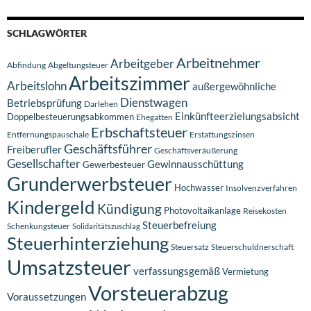
SCHLAGWÖRTER
Arbeitnehmer
Arbeitgeber
Abfindung
Abgeltungsteuer
Arbeitszimmer
Arbeitslohn
außergewöhnliche
Dienstwagen
Betriebsprüfung
Darlehen
Einkünfteerzielungsabsicht
Doppelbesteuerungsabkommen
Ehegatten
Erbschaftsteuer
Entfernungspauschale
Erstattungszinsen
Geschäftsführer
Freiberufler
Geschäftsveräußerung
Gesellschafter
Gewinnausschüttung
Gewerbesteuer
Grunderwerbsteuer
Hochwasser
Insolvenzverfahren
Kindergeld
Kündigung
Photovoltaikanlage
Reisekosten
Steuerbefreiung
Schenkungsteuer
Solidaritätszuschlag
Steuerhinterziehung
Steuersatz
Steuerschuldnerschaft
Umsatzsteuer
verfassungsgemäß
Vermietung
Vorsteuerabzug
Voraussetzungen