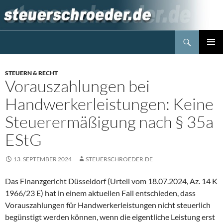
Zum
Inhalt
springen
Suchen
Steuerblog www.steuerschroeder.de
PRIMÄR
MENÜ
STEUERN & RECHT
Vorauszahlungen bei
Handwerkerleistungen: Keine
Steuerermäßigung nach § 35a
EStG
13. SEPTEMBER 2024
STEUERSCHROEDER.DE
Das Finanzgericht Düsseldorf (Urteil vom 18.07.2024, Az. 14 K
1966/23 E) hat in einem aktuellen Fall entschieden, dass
Vorauszahlungen für Handwerkerleistungen nicht steuerlich
begünstigt werden können, wenn die eigentliche Leistung erst