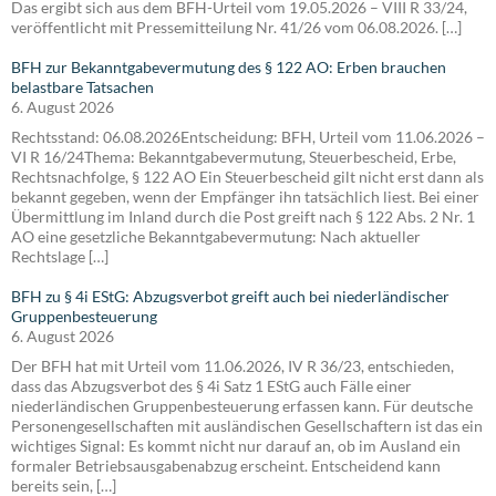
Das ergibt sich aus dem BFH-Urteil vom 19.05.2026 – VIII R 33/24,
veröffentlicht mit Pressemitteilung Nr. 41/26 vom 06.08.2026. […]
BFH zur Bekanntgabevermutung des § 122 AO: Erben brauchen
belastbare Tatsachen
6. August 2026
Rechtsstand: 06.08.2026Entscheidung: BFH, Urteil vom 11.06.2026 –
VI R 16/24Thema: Bekanntgabevermutung, Steuerbescheid, Erbe,
Rechtsnachfolge, § 122 AO Ein Steuerbescheid gilt nicht erst dann als
bekannt gegeben, wenn der Empfänger ihn tatsächlich liest. Bei einer
Übermittlung im Inland durch die Post greift nach § 122 Abs. 2 Nr. 1
AO eine gesetzliche Bekanntgabevermutung: Nach aktueller
Rechtslage […]
BFH zu § 4i EStG: Abzugsverbot greift auch bei niederländischer
Gruppenbesteuerung
6. August 2026
Der BFH hat mit Urteil vom 11.06.2026, IV R 36/23, entschieden,
dass das Abzugsverbot des § 4i Satz 1 EStG auch Fälle einer
niederländischen Gruppenbesteuerung erfassen kann. Für deutsche
Personengesellschaften mit ausländischen Gesellschaftern ist das ein
wichtiges Signal: Es kommt nicht nur darauf an, ob im Ausland ein
formaler Betriebsausgabenabzug erscheint. Entscheidend kann
bereits sein, […]